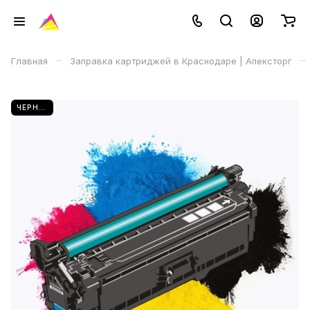
–
–
Главная
Заправка картриджей в Краснодаре | Апексторг
ЧЕРНЫЙ