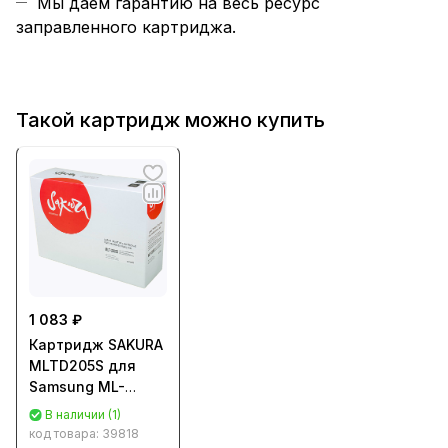
Мы даем гарантию на весь ресурс
заправленного картриджа.
Такой картридж можно купить
1 083 ₽
Картридж SAKURA
MLTD205S для
Samsung ML-
3310D/ 3310ND/
В наличии (1)
3710D/ 3710ND/
код товара:
39818