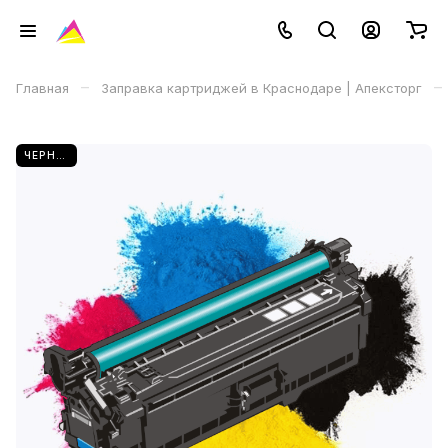
–
–
Главная
Заправка картриджей в Краснодаре | Апексторг
ЧЕРНЫЙ