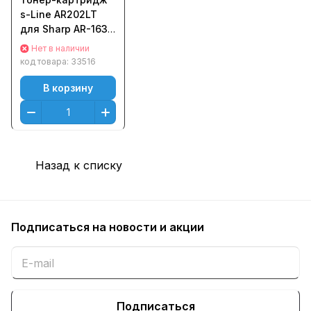
s-Line AR202LT
для Sharp AR-163/
M160 (16000стр.)
Нет в наличии
код товара:
33516
В корзину
Назад к списку
Подписаться
на новости и акции
Подписаться