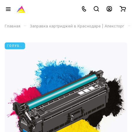
–
–
Главная
Заправка картриджей в Краснодаре | Апексторг
ГОЛУБОЙ