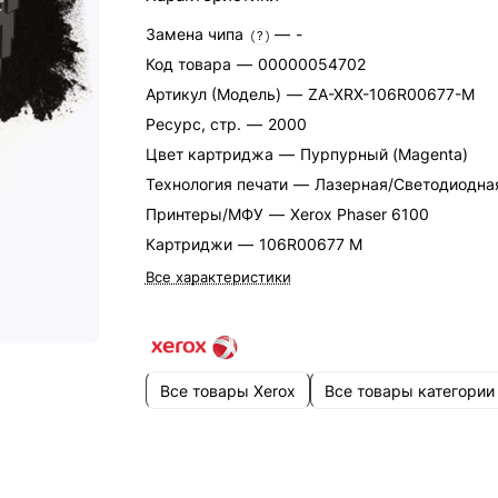
Замена чипа
—
-
?
Код товара
—
00000054702
Артикул (Модель)
—
ZA-XRX-106R00677-M
Ресурс, стр.
—
2000
Цвет картриджа
—
Пурпурный (Magenta)
Технология печати
—
Лазерная/Светодиодна
Принтеры/МФУ
—
Xerox Phaser 6100
Картриджи
—
106R00677 M
Все характеристики
Все товары Xerox
Все товары категории