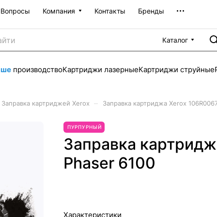
Вопросы
Компания
Контакты
Бренды
Каталог
аше
производство
Картриджи лазерные
Картриджи струйные
–
Заправка картриджей Xerox
Заправка картриджа Xerox 106R0067
ПУРПУРНЫЙ
Заправка картридж
Phaser 6100
Характеристики