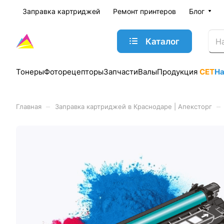
Заправка картриджей
Ремонт принтеров
Блог
Каталог
Тонеры
Фоторецепторы
Запчасти
Валы
Продукция
CET
Н
–
–
Главная
Заправка картриджей в Краснодаре | Апексторг