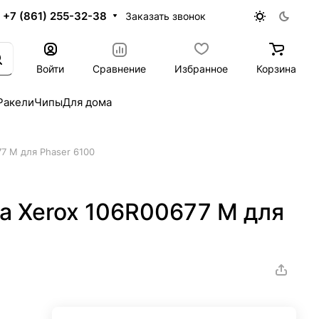
+7 (861) 255-32-38
Заказать звонок
Войти
Сравнение
Избранное
Корзина
Ракели
Чипы
Для дома
7 M для Phaser 6100
а Xerox 106R00677 M для