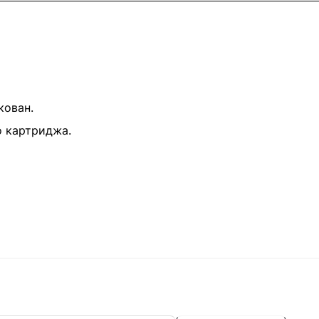
кован.
о картриджа.