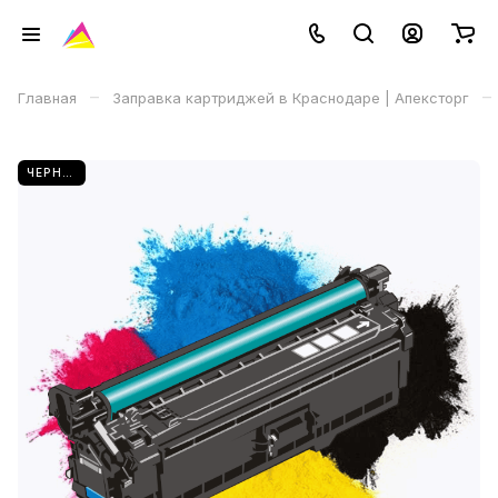
–
–
Главная
Заправка картриджей в Краснодаре | Апексторг
ЧЕРНЫЙ