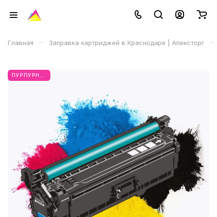
–
–
Главная
Заправка картриджей в Краснодаре | Апексторг
ПУРПУРНЫЙ