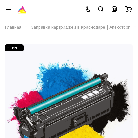
–
–
Главная
Заправка картриджей в Краснодаре | Апексторг
ЧЕРНЫЙ