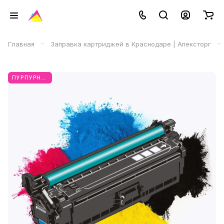
–
–
Главная
Заправка картриджей в Краснодаре | Апексторг
ПУРПУРНЫЙ