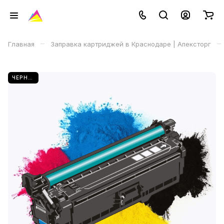
–
–
Главная
Заправка картриджей в Краснодаре | Апексторг
ЧЕРНЫЙ