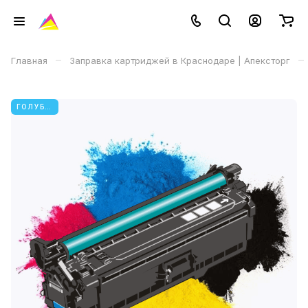
–
–
Главная
Заправка картриджей в Краснодаре | Апексторг
ГОЛУБОЙ