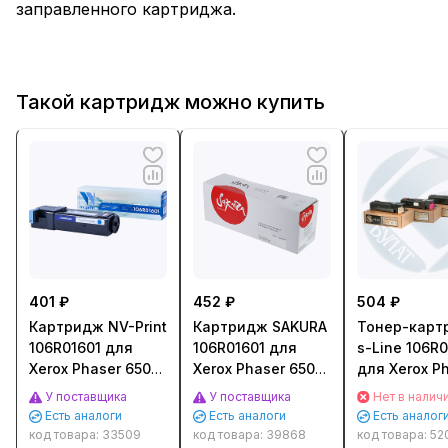
заправленного картриджа.
Такой картридж можно купить
401 ₽
452 ₽
504 ₽
Картридж NV-Print
Картридж SAKURA
Тонер-карт
106R01601 для
106R01601 для
s-Line 106R0
Xerox Phaser 6500,
Xerox Phaser 6500/
для Xerox P
WC 6505
Workcenter 6505
6500/ WC 65
У поставщика
У поставщика
Нет в налич
(2500стр.) Голубой
Голубой (Cyan)
(2500стр.) 
Есть аналоги
Есть аналоги
Есть аналог
(Cyan)
(2500 к.)
(Cyan)
код товара:
33509
код товара:
39868
код товара:
52