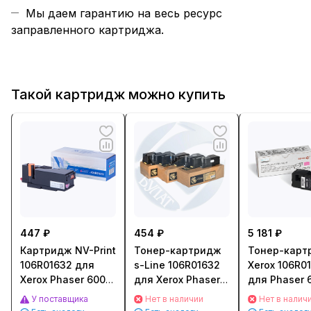
Мы даем гарантию на весь ресурс
заправленного картриджа.
Такой картридж можно купить
447 ₽
454 ₽
5 181 ₽
Картридж NV-Print
Тонер-картридж
Тонер-карт
106R01632 для
s-Line 106R01632
Xerox 106R0
Xerox Phaser 6000/
для Xerox Phaser
для Phaser 
6010, WC 6015
6000/ WC 6015
6010 (1 000с
У поставщика
Нет в наличии
Нет в налич
(1000стр.)
(1400стр.)
Пурпурный