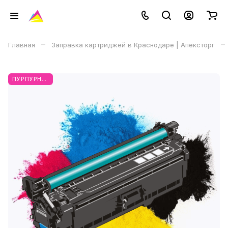
–
–
Главная
Заправка картриджей в Краснодаре | Апексторг
ПУРПУРНЫЙ