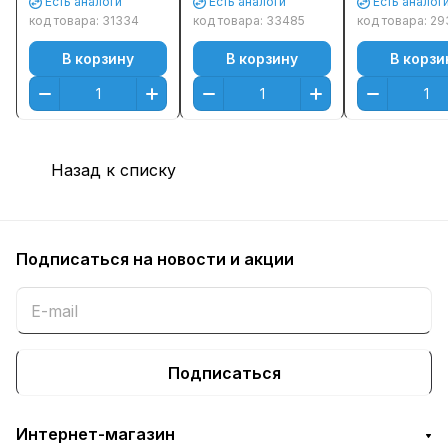
Есть аналоги
Есть аналоги
Есть аналог
Пурпурный
Пурпурный
(Magenta)
код товара:
31334
код товара:
33485
код товара:
29
(Magenta)
(Magenta)
Оригинальн
В корзину
В корзину
В корзи
Назад к списку
Подписаться
на новости и акции
Подписаться
Интернет-магазин