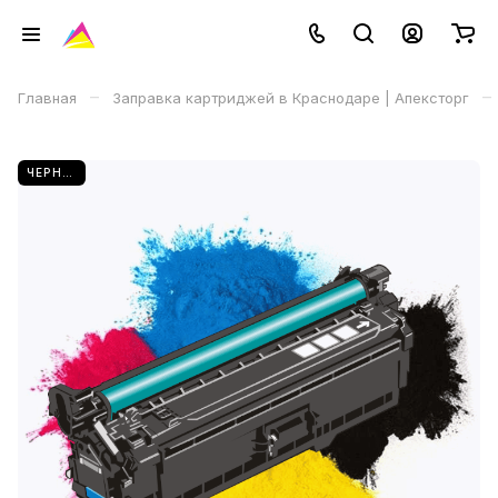
–
–
Главная
Заправка картриджей в Краснодаре | Апексторг
ЧЕРНЫЙ