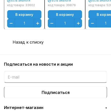
Есть аналоги
Есть аналоги
Есть аналог
(Black) (3000 к.)
новая верс
код товара:
33602
код товара:
39876
код товара:
52
чипа
В корзину
В корзину
В корзи
Назад к списку
Подписаться
на новости и акции
Подписаться
Интернет-магазин