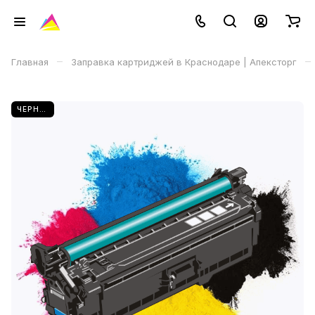
–
–
Главная
Заправка картриджей в Краснодаре | Апексторг
ЧЕРНЫЙ