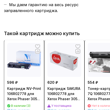
Мы даем гарантию на весь ресурс
заправленного картриджа.
Такой картридж можно купить
596 ₽
620 ₽
554 ₽
Картридж NV-Print
Картридж SAKURA
Тонер-карт
106R02778 для
106R02778 для
7Q 106R027
Xerox Phaser 3052/
Xerox Phaser 3052/
Xerox Phaser
3260, WC 3215/
3260/ WC3215/
3260, WC 32
В наличии (3)
У поставщика
Нет в налич
3225 (3000стр.)
3225 Черный
3225 (3000ст