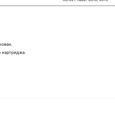
кован.
о картриджа.