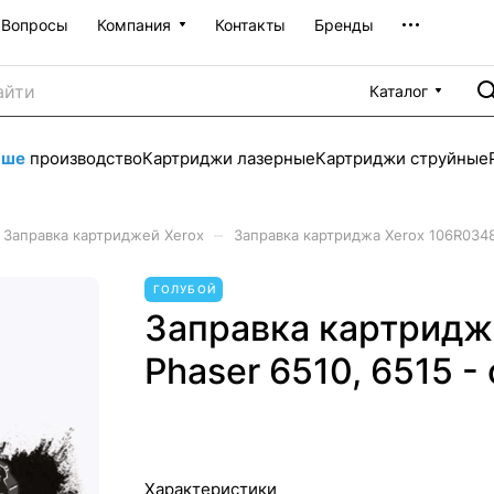
Вопросы
Компания
Контакты
Бренды
Каталог
аше
производство
Картриджи лазерные
Картриджи струйные
–
Заправка картриджей Xerox
Заправка картриджа Xerox 106R03481
ГОЛУБОЙ
Заправка картридж
Phaser 6510, 6515 -
Характеристики