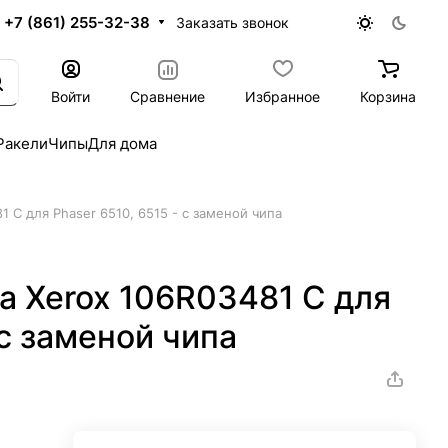
+7 (861) 255-32-38
Заказать звонок
Войти
Сравнение
Избранное
Корзина
Ракели
Чипы
Для дома
 C для Phaser 6510, 6515 - с заменой чипа
а Xerox 106R03481 C для
 с заменой чипа