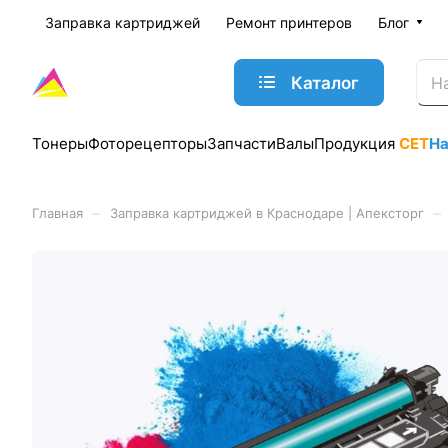
Заправка картриджей
Ремонт принтеров
Блог
Каталог
Тонеры
Фоторецепторы
Запчасти
Валы
Продукция
CET
Н
–
–
Главная
Заправка картриджей в Краснодаре | Апексторг