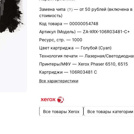
Замена чипа
—
от 50 рублей (включена в
?
стоимость)
Код товара
—
00000054748
Артикул (Модель)
—
ZA-XRX-106R03481-C+
Ресурс, стр.
—
1000
Цвет картриджа
—
Голубой (Cyan)
Технология печати
—
Лазерная/Светодиодна
Принтеры/МФУ
—
Xerox Phaser 6510, 6515
Картриджи
—
106R03481 C
Все характеристики
Все товары Xerox
Все товары категории