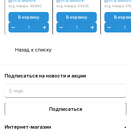
Есть аналоги
Есть аналоги
Есть аналог
Черный (Black)
Черный (Black)
Черный (Bla
код товара:
46990
код товара:
54935
код товара:
51
В корзину
В корзину
В корзи
Назад к списку
Подписаться
на новости и акции
Подписаться
Интернет-магазин