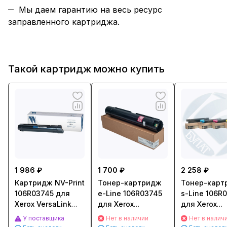
Мы даем гарантию на весь ресурс
заправленного картриджа.
Такой картридж можно купить
1 986 ₽
1 700 ₽
2 258 ₽
Картридж NV-Print
Тонер-картридж
Тонер-карт
106R03745 для
e-Line 106R03745
s-Line 106R
Xerox VersaLink
для Xerox
для Xerox
C7020/ C7025/
VersaLink C7020
VersaLink C
У поставщика
Нет в наличии
Нет в налич
C7030 (23600стр.)
(23600стр.)
(23600стр.)