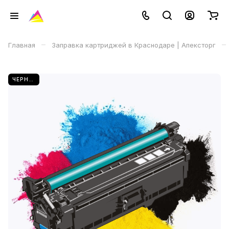
–
–
Главная
Заправка картриджей в Краснодаре | Апексторг
ЧЕРНЫЙ