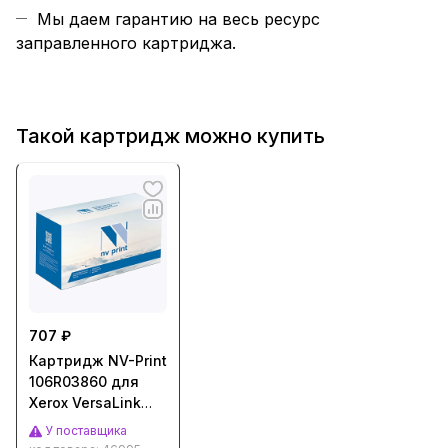
Мы даем гарантию на весь ресурс
заправленного картриджа.
Такой картридж можно купить
707 ₽
Картридж NV-Print
106R03860 для
Xerox VersaLink
C500/ C505
У поставщика
(2400стр.)