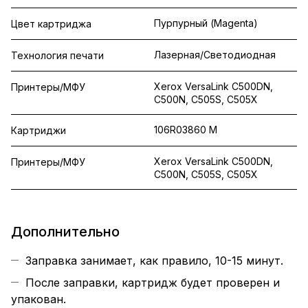
Пурпурный (Magenta)
Цвет картриджа
Лазерная/Светодиодная
Технология печати
Xerox VersaLink C500DN,
Принтеры/МФУ
C500N, C505S, C505X
106R03860 M
Картриджи
Xerox VersaLink C500DN,
Принтеры/МФУ
C500N, C505S, C505X
Дополнительно
Заправка занимает, как правило, 10-15 минут.
После заправки, картридж будет проверен и
упакован.