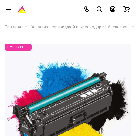
–
–
Главная
Заправка картриджей в Краснодаре | Апексторг
ПУРПУРНЫЙ