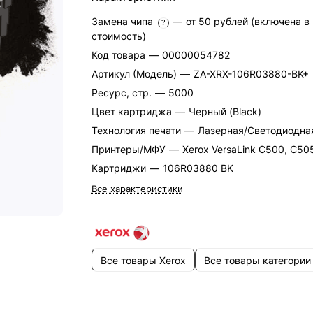
Замена чипа
—
от 50 рублей (включена в
?
стоимость)
Код товара
—
00000054782
Артикул (Модель)
—
ZA-XRX-106R03880-BK+
Ресурс, стр.
—
5000
Цвет картриджа
—
Черный (Black)
Технология печати
—
Лазерная/Светодиодна
Принтеры/МФУ
—
Xerox VersaLink C500, C50
Картриджи
—
106R03880 BK
Все характеристики
Все товары Xerox
Все товары категории