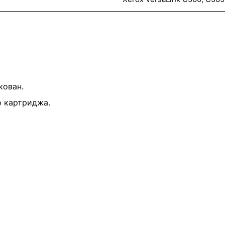
кован.
о картриджа.