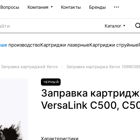
Вопросы
Компания
Контакты
Бренды
Каталог
аше
производство
Картриджи лазерные
Картриджи струйные
–
Заправка картриджей Xerox
Заправка картриджа Xerox 106R0388
ЧЕРНЫЙ
Заправка картридж
VersaLink C500, C50
Характеристики