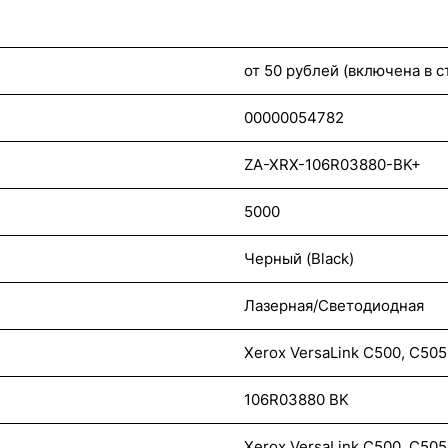
от 50 рублей (включена в 
00000054782
ZA-XRX-106R03880-BK+
5000
Черный (Black)
Лазерная/Светодиодная
Xerox VersaLink C500, C505
106R03880 BK
Xerox VersaLink C500, C505