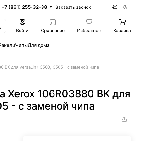
+7 (861) 255-32-38
Заказать звонок
Войти
Сравнение
Избранное
Корзина
Ракели
Чипы
Для дома
0 BK для VersaLink C500, C505 - с заменой чипа
а Xerox 106R03880 BK для
5 - с заменой чипа