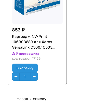
853 ₽
Картридж NV-Print
106R03880 для Xerox
VersaLink C500/ C505
(5000стр.) Черный (Black)
У поставщика
код товара:
47129
В корзину
Назад к списку