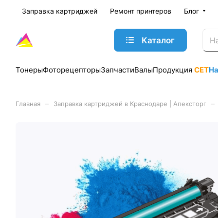
Заправка картриджей
Ремонт принтеров
Блог
Каталог
Тонеры
Фоторецепторы
Запчасти
Валы
Продукция
CET
Н
–
–
Главная
Заправка картриджей в Краснодаре | Апексторг