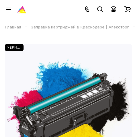
–
–
Главная
Заправка картриджей в Краснодаре | Апексторг
ЧЕРНЫЙ