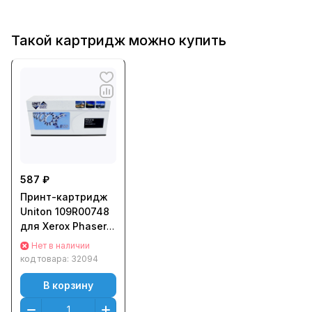
Такой картридж можно купить
587 ₽
Принт-картридж
Uniton 109R00748
для Xerox Phaser
3116/ 3115/ 3120/
Нет в наличии
3121/ 3130 (3
код товара:
32094
000стр.) Черный
(Black)
В корзину