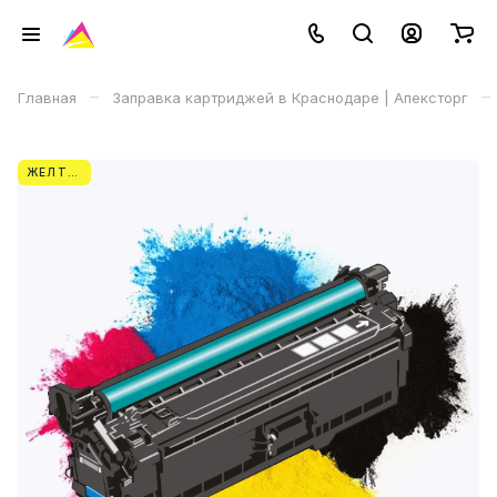
–
–
Главная
Заправка картриджей в Краснодаре | Апексторг
ЖЕЛТЫЙ