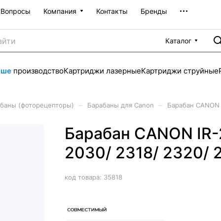
Вопросы
Компания
Контакты
Бренды
Каталог
аше
производство
Картриджи лазерные
Картриджи струйные
–
–
баны (фоторецепторы)
Барабаны для Canon
Барабан CANON I
Барабан CANON IR-2
2030/ 2318/ 2320/ 
код товара:
35818