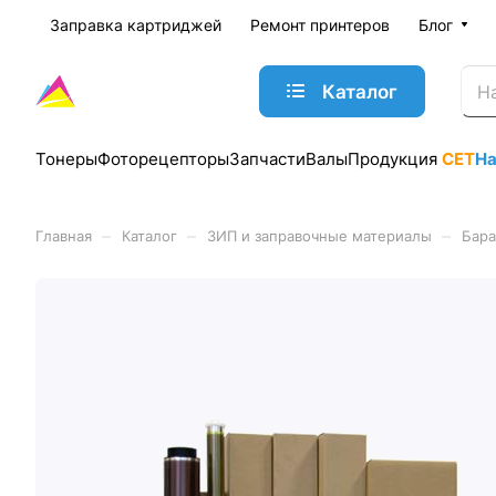
Заправка картриджей
Ремонт принтеров
Блог
Каталог
Тонеры
Фоторецепторы
Запчасти
Валы
Продукция
CET
Н
–
–
–
Главная
Каталог
ЗИП и заправочные материалы
Бара