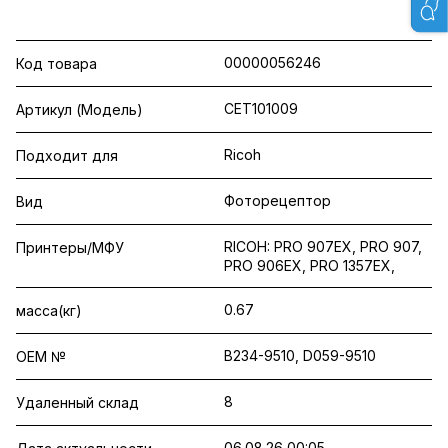
00000056246
Код товара
CET101009
Артикул (Модель)
Ricoh
Подходит для
Фоторецептор
Вид
RICOH: PRO 907EX, PRO 907,
Принтеры/МФУ
PRO 906EX, PRO 1357EX,
0.67
масса(кг)
B234-9510, D059-9510
OEM №
8
Удаленный склад
06.08.26 00:05