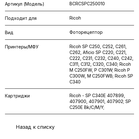
BCRCSPC250010
Артикул (Модель)
Ricoh
Подходит для
Фоторецептор
Вид
Ricoh SP C250, C252, C261,
Принтеры/МФУ
C262, Aficio SP C220, C221,
C222, C231, C232, C240, C242,
C311, C312, C320, C340; Ricoh
M C250FW, P C301W; Ricoh P
C300W, M C250FWB; Ricoh SP
C340
Ricoh - SP C340E 407899,
Картриджи
407900, 407901, 407902; SP
C250E Bk/C/M/Y;
Назад к списку