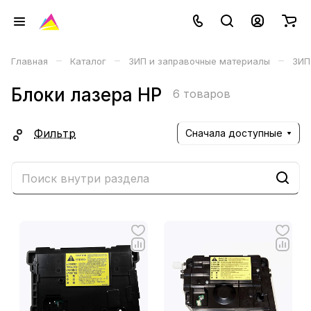
–
–
–
Главная
Каталог
ЗИП и заправочные материалы
ЗИП
Блоки лазера HP
6 товаров
Фильтр
Сначала доступные