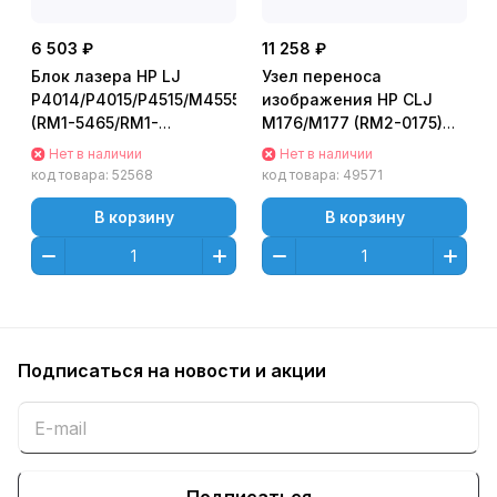
6 503 ₽
11 258 ₽
Блок лазера HP LJ
Узел переноса
P4014/P4015/P4515/M4555
изображения HP CLJ
(RM1-5465/RM1-
M176/M177 (RM2-0175)
7419/RM1-4511/RM1-8074)
OEM
Нет в наличии
Нет в наличии
OEM
код товара:
52568
код товара:
49571
В корзину
В корзину
Подписаться
на новости и акции
Подписаться