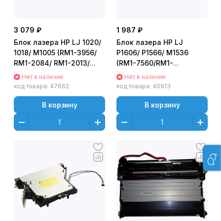
3 079 ₽
1 987 ₽
Блок лазера HP LJ 1020/
Блок лазера HP LJ
1018/ M1005 (RM1-3956/
P1606/ P1566/ M1536
RM1-2084/ RM1-2013/
(RM1-7560/RM1-
RM1-4743) OEM
7561/RM1-7489)
Нет в наличии
Нет в наличии
код товара:
47662
код товара:
40913
В корзину
В корзину