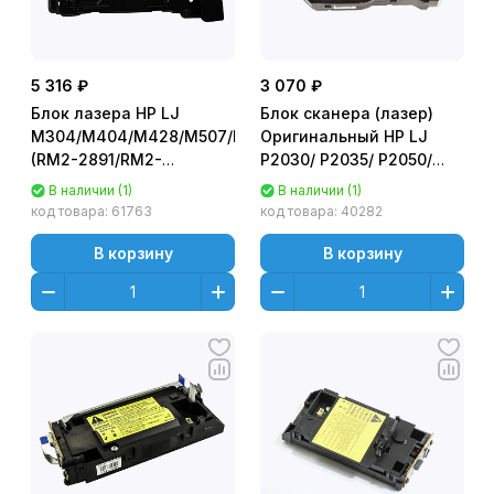
5 316 ₽
3 070 ₽
Блок лазера HP LJ
Блок сканера (лазер)
M304/M404/M428/M507/M528
Оригинальный HP LJ
(RM2-2891/RM2-
P2030/ P2035/ P2050/
4858/RM2-4862) OEM
P2055 (RM1-6424/ RM1-
В наличии (1)
В наличии (1)
6382)
код товара:
61763
код товара:
40282
В корзину
В корзину