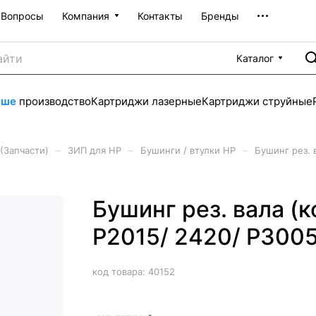
Вопросы
Компания
Контакты
Бренды
Каталог
аше
производство
Картриджи лазерные
Картриджи струйные
–
–
–
(Запчасти)
ЗИП для HP
Бушинги / втулки HP
Бушинг рез. 
Бушинг рез. вала (к
P2015/ 2420/ P300
код товара:
40152