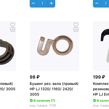
98 ₽
199 ₽
(левый)
Бушинг рез. вала (правый)
Комплек
20/ 3005
HP LJ 1320/ 1160/ 2420/
резинов
3005
HP LJ En
M601/M6
В наличии (7)
В налич
шт/комп
код товара:
1728
код товар