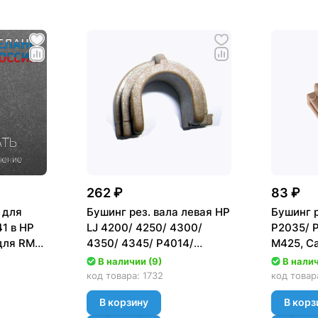
262 ₽
83 ₽
 для
Бушинг рез. вала левая HP
Бушинг р
1 в HP
LJ 4200/ 4250/ 4300/
P2035/ P
для RM1-
4350/ 4345/ P4014/
M425, C
, M425
P4015/ P4515 [RC1-3361]
1шт. (л
В наличии (9)
В налич
код товара:
1732
код товар
В корзину
В корз