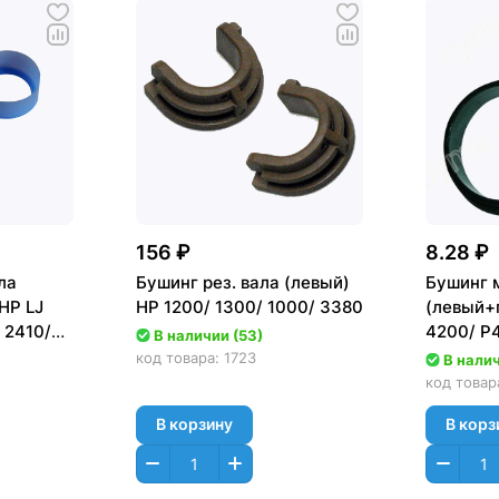
156 ₽
8.28 ₽
ла
Бушинг рез. вала (левый)
Бушинг м
 HP LJ
HP 1200/ 1300/ 1000/ 3380
(левый+
 2410/
4200/ P
В наличии (53)
511A)
P4515 (2
код товара:
1723
В налич
код товар
В корзину
В корз