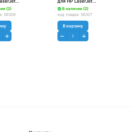
aserJet
для HP LaserJet
0/1300 (CET),
1000/1200/1300 (CET),
ии (2)
В наличии (2)
6
CET0867
а:
56326
код товара:
56327
ину
В корзину