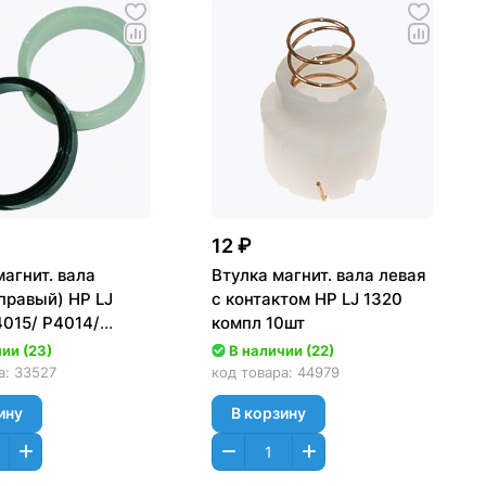
12 ₽
агнит. вала
Втулка магнит. вала левая
правый) HP LJ
с контактом HP LJ 1320
4015/ P4014/
компл 10шт
шт комплект)
ии (23)
В наличии (22)
а:
33527
код товара:
44979
ину
В корзину