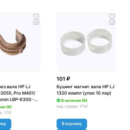
101 ₽
ез.вала HP LJ
Бушинг магнит. вала HP LJ
2055, Pro M401/
1320 компл (упак 10 пар)
anon LBP-6300 -
В наличии (8)
евый=правый)
код товара:
1714
ии (9)
а:
1731
ину
В корзину