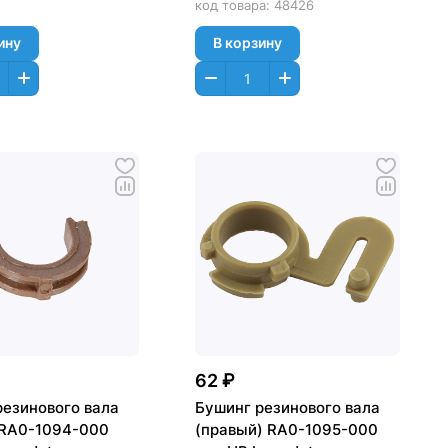
код товара:
48426
ину
В корзину
62 ₽
резинового вала
Бушинг резинового вала
 RA0-1094-000
(правый) RA0-1095-000