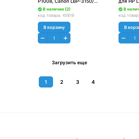
P1008, Canon LBP-3150/
для HP L
3108/ 3100/ 3050/ 3018/
1000/120
В наличии (2)
В налич
3010/ 3020 - 1шт.
CET086
код товара:
45819
код товар
(левый=правый)
В корзину
В корз
Загрузить еще
1
2
3
4