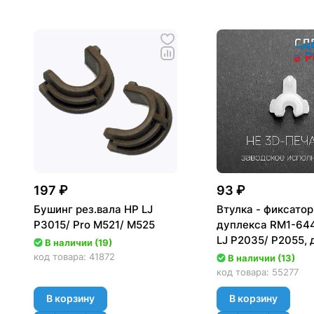
197 ₽
93 ₽
Бушинг рез.вала HP LJ
Втулка - фиксатор
P3015/ Pro M521/ M525
дуплекса RM1-644
LJ P2035/ P2055, 
В наличии (19)
9153 в HP LJ M401
код товара:
41872
В наличии (13)
код товара:
55277
В корзину
В корзину