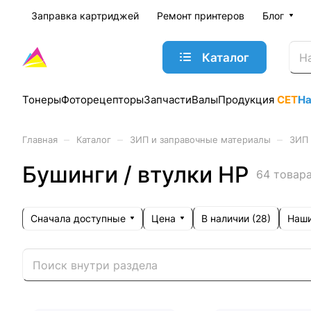
Заправка картриджей
Ремонт принтеров
Блог
Каталог
Тонеры
Фоторецепторы
Запчасти
Валы
Продукция
CET
Н
–
–
–
Главная
Каталог
ЗИП и заправочные материалы
ЗИП 
Бушинги / втулки HP
64 товар
Сначала доступные
Цена
Наши
В наличии (
28
)