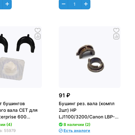
91 ₽
т бушингов
Бушинг рез. вала (компл
ого вала CET для
2шт) HP
terprise 600
LJ1100/3200/Canon LBP-
02/M603 (CET), 2
800 RB2-3956 + RB2-3957
ии (4)
В наличии (2)
л, CET2490R
а:
55979
Есть аналоги