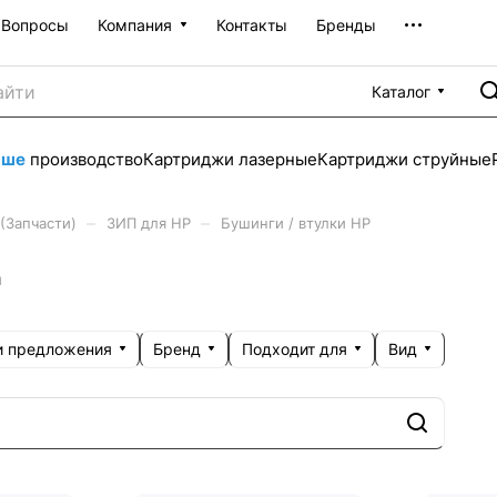
Вопросы
Компания
Контакты
Бренды
Каталог
аше
производство
Картриджи лазерные
Картриджи струйные
–
–
(Запчасти)
ЗИП для HP
Бушинги / втулки HP
а
 предложения
Бренд
Подходит для
Вид