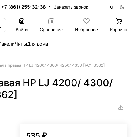
+7 (861) 255-32-38
Заказать звонок
Войти
Сравнение
Избранное
Корзина
Ракели
Чипы
Для дома
ала правая HP LJ 4200/ 4300/ 4250/ 4350 [RC1-3362]
авая HP LJ 4200/ 4300/
362]
535 ₽