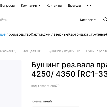
Вопросы
Компания
Контакты
Бренды
Каталог
аше
производство
Картриджи лазерные
Картриджи струйные
–
–
–
(Запчасти)
ЗИП для HP
Бушинги / втулки HP
Бушинг рез.в
Бушинг рез.вала пр
4250/ 4350 [RC1-3
код товара:
29879