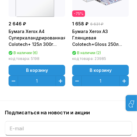
-75%
2 646 ₽
1 658 ₽
6 631 ₽
Бумага Xerox A4
Бумага Xerox A3
Суперкаландрированная
Глянцевая
Colotech+ 125л 300г
Colotech+Gloss 250л
универс. [003R97983]
250г (двухсторонняя)
В наличии (6)
В наличии (2)
грузиться кратно 6
для лаз. печати
код товара:
5198
код товара:
23985
[003R90349]
В корзину
В корзину
Подписаться
на новости и акции