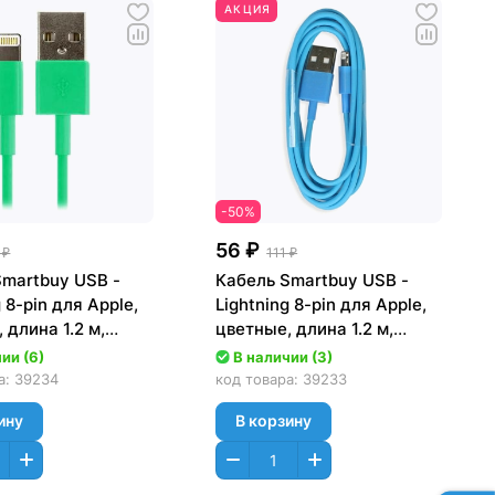
АКЦИЯ
-50%
56 ₽
 ₽
111 ₽
Smartbuy USB -
Кабель Smartbuy USB -
g 8-pin для Apple,
Lightning 8-pin для Apple,
 длина 1.2 м,
цветные, длина 1.2 м,
[iK-512c green]
голубой [iK-512c blue]
ии (6)
В наличии (3)
а:
39234
код товара:
39233
ину
В корзину