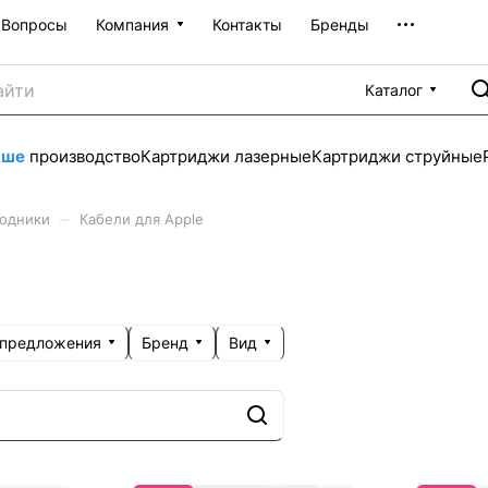
Вопросы
Компания
Контакты
Бренды
Каталог
аше
производство
Картриджи лазерные
Картриджи струйные
–
ходники
Кабели для Apple
 предложения
Бренд
Вид