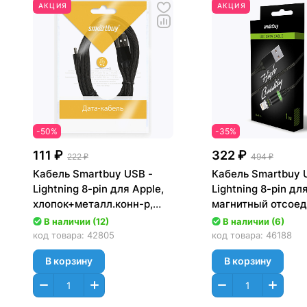
АКЦИЯ
АКЦИЯ
-50%
-35%
111 ₽
322 ₽
222 ₽
494 ₽
Кабель Smartbuy USB -
Кабель Smartbuy 
Lightning 8-pin для Apple,
Lightning 8-pin дл
хлопок+металл.конн-р,
магнитный отсоед
длина 1.2 м, черный [iK-
наконечн, длина 1м, до 2А,
В наличии (12)
В наличии (6)
512met black]
черный (iK-510mt-
код товара:
42805
код товара:
46188
В корзину
В корзину