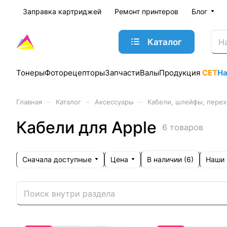
Заправка картриджей
Ремонт принтеров
Блог
Каталог
Тонеры
Фоторецепторы
Запчасти
Валы
Продукция
CET
Н
–
–
–
Главная
Каталог
Аксессуары
Кабели, шлейфы, пере
Кабели для Apple
6 товаров
Сначала доступные
Цена
Наши
В наличии (
6
)