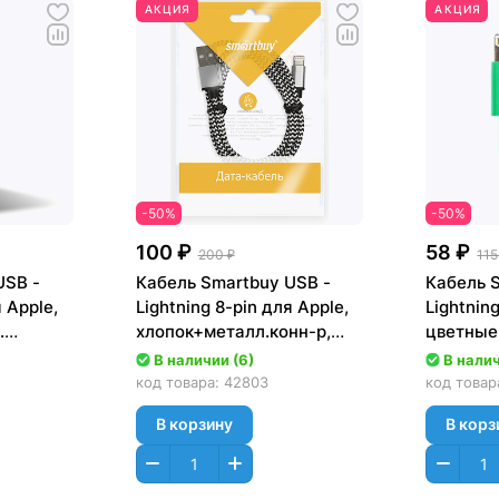
АКЦИЯ
АКЦИЯ
-50%
-50%
100 ₽
58 ₽
200 ₽
115
USB -
Кабель Smartbuy USB -
Кабель 
я Apple,
Lightning 8-pin для Apple,
Lightnin
.
хлопок+металл.конн-р,
цветные,
длина 1.2 м, белый [iK-
зеленый 
В наличии (6)
В налич
2-k)
512met white]
код товара:
42803
код товар
В корзину
В корз