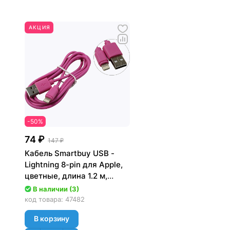
АКЦИЯ
-50%
74 ₽
147 ₽
Кабель Smartbuy USB -
Lightning 8-pin для Apple,
цветные, длина 1.2 м,
фиолетовый [iK-512c
В наличии (3)
violet]
код товара:
47482
В корзину