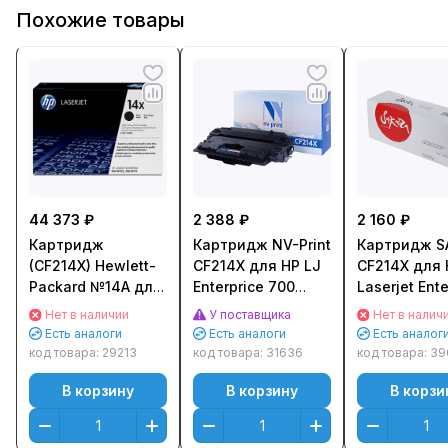
Похожие товары
44 373 ₽
2 388 ₽
2 160 ₽
Картридж
Картридж NV-Print
Картридж S
(CF214X) Hewlett-
CF214X для HP LJ
CF214X для 
Packard №14A для
Enterprice 700
Laserjet Ente
HP LJ Enterprice
M725/ M712
700 M712n/d
Нет в наличии
У поставщика
Нет в налич
700 M725/ M712
(17500стр.)
M725 Черны
Есть аналоги
Есть аналоги
Есть аналог
Черный (Black)
(Black) (1750
код товара:
29213
код товара:
31636
код товара:
39
В корзину
В корзину
В корзи