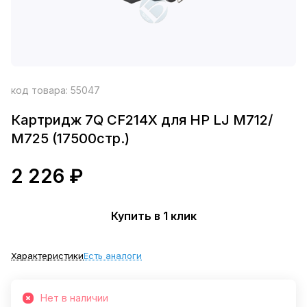
код товара:
55047
Картридж 7Q CF214X для НР LJ M712/
M725 (17500стр.)
2 226 ₽
Купить в 1 клик
Характеристики
Есть аналоги
Нет в наличии