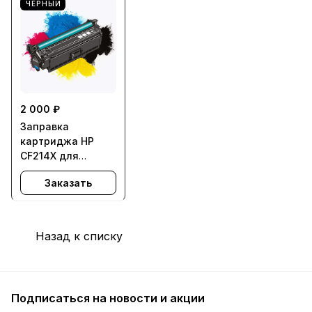
ЧЕРНЫЙ
2 000 ₽
Заправка
картриджа HP
CF214X для
LaserJet Pro 700
Заказать
M712, Enterprise
700 M725 - с
заменой чипа
Назад к списку
Подписаться
на новости и акции