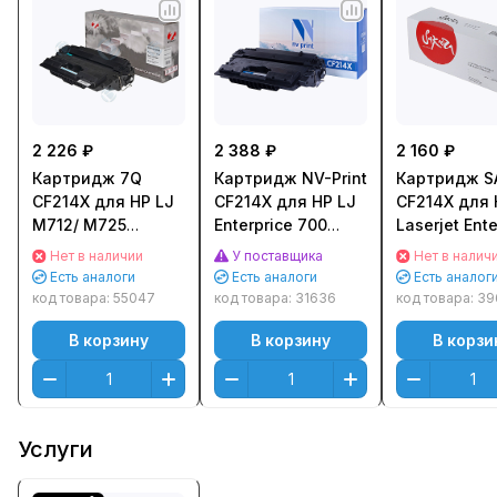
2 226 ₽
2 388 ₽
2 160 ₽
Картридж 7Q
Картридж NV-Print
Картридж S
CF214X для НР LJ
CF214X для HP LJ
CF214X для 
M712/ M725
Enterprice 700
Laserjet Ente
(17500стр.)
M725/ M712
700 M712n/d
Нет в наличии
У поставщика
Нет в налич
(17500стр.)
M725 Черны
Есть аналоги
Есть аналоги
Есть аналог
(Black) (1750
код товара:
55047
код товара:
31636
код товара:
39
В корзину
В корзину
В корзи
Услуги