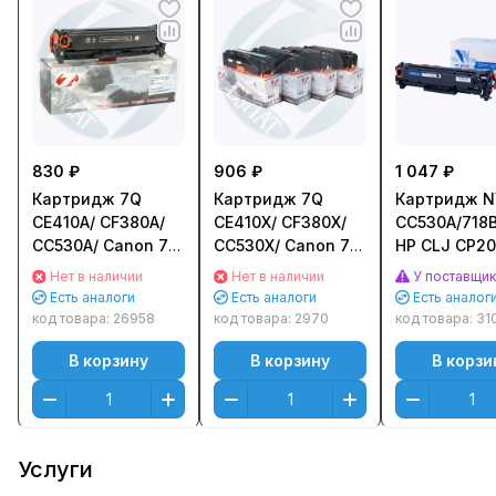
830 ₽
906 ₽
1 047 ₽
Картридж 7Q
Картридж 7Q
Картридж NV
CE410A/ CF380A/
CE410X/ CF380X/
CC530A/718
CC530A/ Canon 718
CC530X/ Canon 718
HP CLJ CP20
для HP CLJ Pro
для HP CLJ Pro
CM2320, Ca
Нет в наличии
Нет в наличии
У поставщи
300 Color M351/
300 Color M351/
MF8330C/ 8
Есть аналоги
Есть аналоги
Есть аналог
M476/ CP2025,
M476/ CP2025,
(3500стр.) 
код товара:
26958
код товара:
2970
код товара:
31
Canon LBP7200,
Canon LBP7200,
(Black) NV-
В корзину
В корзину
В корзи
MF8330/ 8350
MF8330/ 8350
CC530A/718
(2400стр.) Черный
(4400стр.) Черный
(Black)
(Black)
Услуги