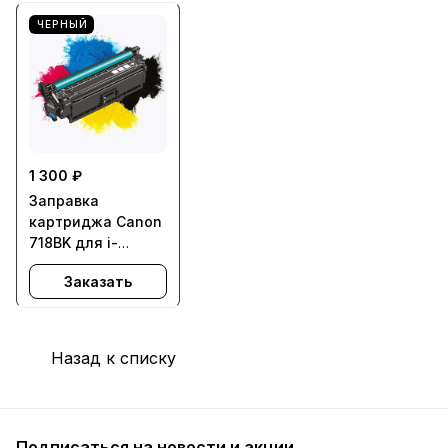
ЧЕРНЫЙ
1 300 ₽
Заправка
картриджа Canon
718BK для i-
SENSYS LBP7200C,
Заказать
LBP7210C,
LBP7660C,
LBP7680C,
MF8330C,
Назад к списку
MF8340C,
MF8350C,
MF8360C,
MF8380C,
Подписаться
на новости и акции