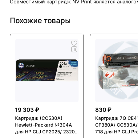
Совместимый картридж NV Print является аналого
Похожие товары
19 303 ₽
830 ₽
Картридж (CC530A)
Картридж 7Q CE4
Hewlett-Packard №304A
CF380A/ CC530A/
для HP CLJ CP2025/ 2320
718 для HP CLJ Pr