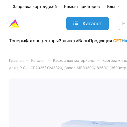
Заправка картриджей
Ремонт принтеров
Блог
Каталог
Тонеры
Фоторецепторы
Запчасти
Валы
Продукция
CET
Н
–
–
–
Главная
Каталог
Расходные материалы
Картриджи д
для HP CLJ CP2025/ CM2320, Canon MF8330C/ 8350C (3500стр.