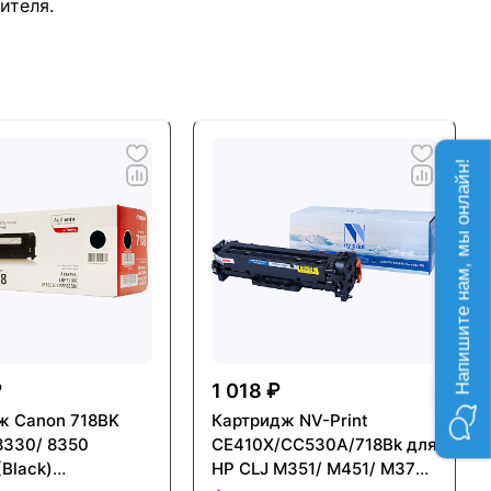
ителя.
Напишите нам, мы онлайн!
₽
1 018 ₽
ж Canon 718BK
Картридж NV-Print
8330/ 8350
CE410X/CC530A/718Bk для
Black)
HP CLJ M351/ M451/ M375/