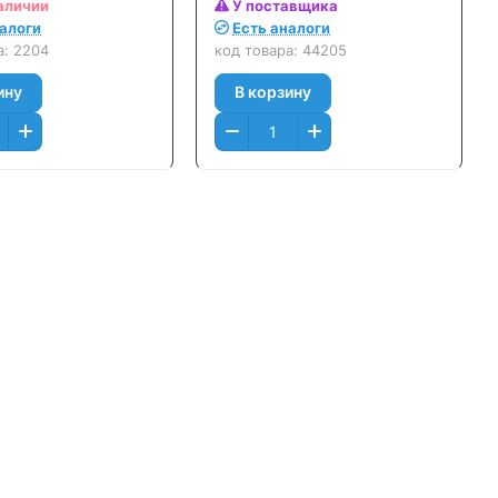
льный
M475, CP2025/ CM2320,
аличии
У поставщика
Canon i-SENSYS LBP-7200
налоги
Есть аналоги
(4000стр.) Черный (Black)
а:
2204
код товара:
44205
ину
В корзину