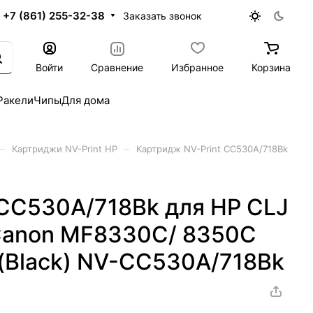
+7 (861) 255-32-38
Заказать звонок
Войти
Сравнение
Избранное
Корзина
Ракели
Чипы
Для дома
–
–
Картриджи NV-Print HP
Картридж NV-Print CC530A/718Bk
 CC530A/718Bk для HP CLJ
Canon MF8330C/ 8350C
 (Black) NV-CC530A/718Bk