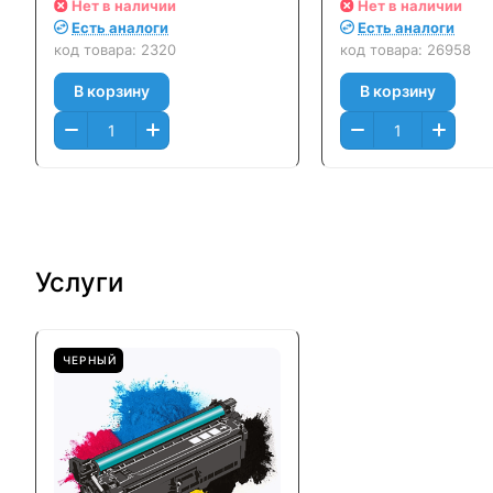
Черный (Black)
Color M351/ M476
Нет в наличии
Нет в наличии
Оригинальный
Canon LBP7200, 
Есть аналоги
Есть аналоги
8350 (2400стр.) 
код товара:
2320
код товара:
26958
(Black)
В корзину
В корзину
Услуги
ЧЕРНЫЙ