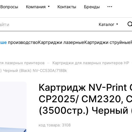
Вопросы
Компания
Контакты
Бренды
Каталог
аше
производство
Картриджи лазерные
Картриджи струйные
–
ля лазерных принтеров
Картриджи для лазерных принтеров HP
) Черный (Black) NV-CC530A/718Bk
Картридж NV-Print
CP2025/ CM2320, 
(3500стр.) Черный
код товара:
3108