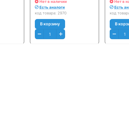
/ CP2025,
Color M351/ M476/ CP2025,
Оригина
Нет в наличии
Нет в н
MF8330/
Canon LBP7200, MF8330/
Есть аналоги
Есть а
Черный
8350 (4400стр.) Черный
код товара:
2970
код товар
(Black)
В корзину
В корз