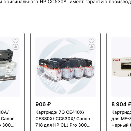
м оригинального HР CС530A имеет гарантию производ
906 ₽
8 904 
10A/
Картридж 7Q CE410X/
Картрид
 Canon
CF380X/ CC530X/ Canon
для MF-
o 300
718 для HP CLJ Pro 300
Черный (