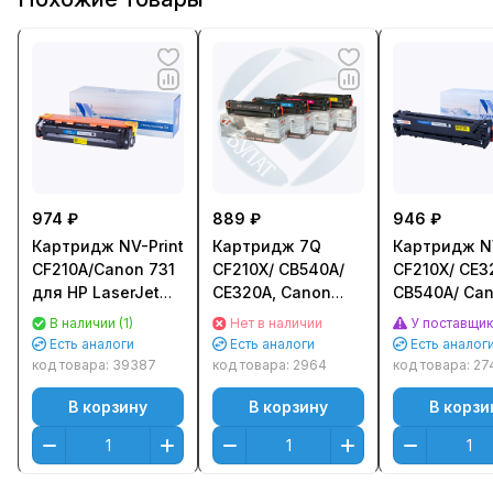
974 ₽
889 ₽
946 ₽
Картридж NV-Print
Картридж 7Q
Картридж NV
CF210A/Canon 731
CF210X/ CB540A/
CF210X/ CE3
для HP LaserJet
CE320A, Canon
CB540A/ Ca
Color Pro M251n/
716/ 731H для HP
716/ 731 для
В наличии (1)
Нет в наличии
У поставщи
M251nw/ M276n/
LJ Pro 200 M251,
Pro M251/ M
Есть аналоги
Есть аналоги
Есть аналог
M276nw/ Canon
CP1215/ CP1525
CP1525, Can
код товара:
39387
код товара:
2964
код товара:
27
LBP-7100Cn/
(2400стр.) Черный
LBP5050,
В корзину
В корзину
В корзи
7110Cw (1600стр.)
(Black)
MF8030C/ 8
Черный (Black)
(2200стр.) 
(Black)