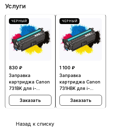
Услуги
ЧЕРНЫЙ
ЧЕРНЫЙ
830 ₽
1 100 ₽
Заправка
Заправка
картриджа Canon
картриджа Canon
731BK для i-
731HBK для i-
SENSYS
SENSYS
Заказать
Заказать
LBP7100Cn,
LBP7100Cn,
LBP7110Cw,
LBP7110Cw,
MF623Cn,
MF623Cn,
MF628Cw,
MF628Cw,
Назад к списку
MF8230Cn,
MF8230Cn,
MF8280Cw - с
MF8280Cw - с