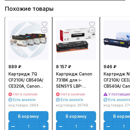
Похожие товары
889 ₽
8 157 ₽
946 ₽
Картридж 7Q
Картридж Canon
Картридж NV
CF210X/ CB540A/
731BK для i-
CF210X/ CE3
CE320A, Canon
SENSYS LBP-
CB540A/ Ca
716/ 731H для HP
7100Cn/ 7110Cw
716/ 731 для
Нет в наличии
Нет в наличии
У поставщи
LJ Pro 200 M251,
Черный (Black)
Pro M251/ M
Есть аналоги
Есть аналоги
Есть аналог
CP1215/ CP1525
Оригинальный
CP1525, Can
код товара:
2964
код товара:
26749
код товара:
27
(2400стр.) Черный
LBP5050,
В корзину
В корзину
В корзи
(Black)
MF8030C/ 8
(2200стр.) 
(Black)