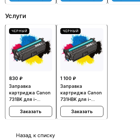
Услуги
ЧЕРНЫЙ
ЧЕРНЫЙ
830 ₽
1 100 ₽
Заправка
Заправка
картриджа Canon
картриджа Canon
731BK для i-
731HBK для i-
SENSYS
SENSYS
Заказать
Заказать
LBP7100Cn,
LBP7100Cn,
LBP7110Cw,
LBP7110Cw,
MF623Cn,
MF623Cn,
MF628Cw,
MF628Cw,
Назад к списку
MF8230Cn,
MF8230Cn,