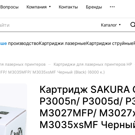
Вопросы
Компания
Контакты
Бренды
Каталог
аше
производство
Картриджи лазерные
Картриджи струйные
–
ля лазерных принтеров
Картриджи для лазерных принтеров HP
FP/ M3035MFP/ M3035xsMF Черный (Black) (6000 к.)
Картридж SAKURA Q
P3005n/ P3005d/ P
M3027MFP/ M3027
M3035xsMF Черный (