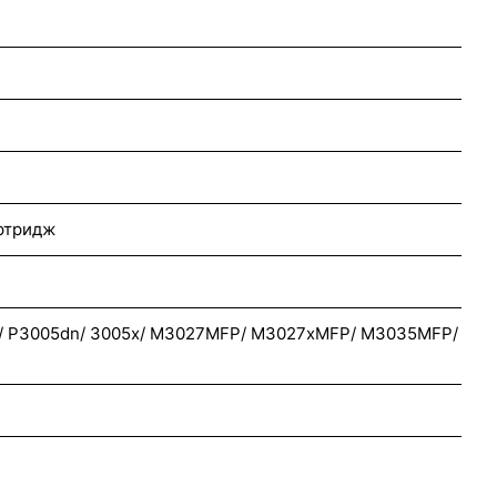
ртридж
d/ P3005dn/ 3005x/ M3027MFP/ M3027xMFP/ M3035MFP/