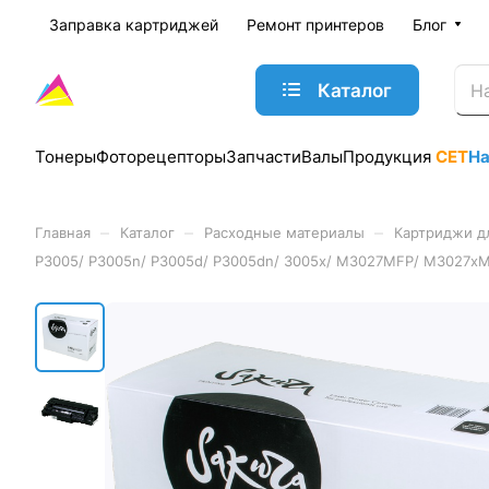
Заправка картриджей
Ремонт принтеров
Блог
Каталог
Тонеры
Фоторецепторы
Запчасти
Валы
Продукция
CET
Н
–
–
–
Главная
Каталог
Расходные материалы
Картриджи д
P3005/ P3005n/ P3005d/ P3005dn/ 3005x/ M3027MFP/ M3027xM