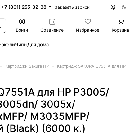
+7 (861) 255-32-38
Заказать звонок
Войти
Сравнение
Избранное
Корзина
Ракели
Чипы
Для дома
–
–
Картриджи Sakura HP
Картридж SAKURA Q7551A для HP
7551A для HP P3005/
3005dn/ 3005x/
xMFP/ M3035MFP/
Black) (6000 к.)