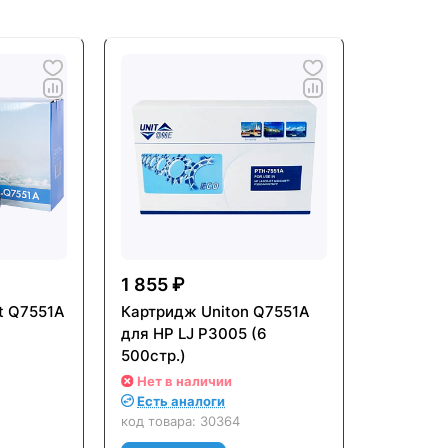
1 855 ₽
t Q7551A
Картридж Uniton Q7551A
для HP LJ P3005 (6
500стр.)
Нет в наличии
Есть аналоги
код товара:
30364