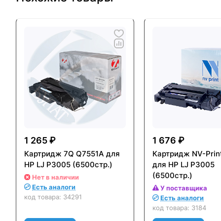
1 265 ₽
1 676 ₽
Картридж 7Q Q7551A для
Картридж NV-Prin
HP LJ P3005 (6500стр.)
для HP LJ P3005
(6500стр.)
Нет в наличии
Есть аналоги
У поставщика
код товара:
34291
Есть аналоги
код товара:
3184