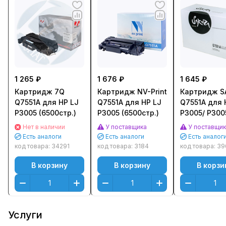
1 265 ₽
1 676 ₽
1 645 ₽
Картридж 7Q
Картридж NV-Print
Картридж S
Q7551A для HP LJ
Q7551A для HP LJ
Q7551A для 
P3005 (6500стр.)
P3005 (6500стр.)
P3005/ P300
P3005d/ P30
Нет в наличии
У поставщика
У поставщи
3005x/ M30
Есть аналоги
Есть аналоги
Есть аналог
M3027xMFP/
код товара:
34291
код товара:
3184
код товара:
39
M3035MFP/
В корзину
В корзину
В корзи
M3035xsMF
Черный (Bla
(6000 к.)
Услуги