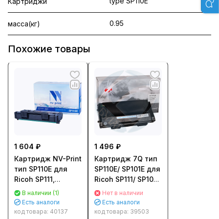
type SP110E
Картриджи
0.95
масса(кг)
Похожие товары
1 604 ₽
1 496 ₽
Картридж NV-Print
Картридж 7Q тип
тип SP110E для
SP110E/ SP101E для
Ricoh SP111,
Ricoh SP111/ SP100
SP111SU/ SP111SF
(2000стр.) - чип
В наличии (1)
Нет в наличии
[407442]
SP111
Есть аналоги
Есть аналоги
(2000стр.)
код товара:
40137
код товара:
39503