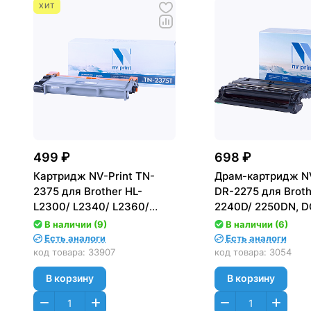
ХИТ
499 ₽
698 ₽
Картридж NV-Print TN-
Драм-картридж NV
2375 для Brother HL-
DR-2275 для Broth
L2300/ L2340/ L2360/
2240D/ 2250DN, D
L2365, DCP-L2500/ L2520/
7060/ 7070, MFC-
В наличии (9)
В наличии (6)
L2540/ L2560, MFC-L2700
7860 (12000стр.)
Есть аналоги
Есть аналоги
(2600стр.)
код товара:
33907
код товара:
3054
В корзину
В корзину