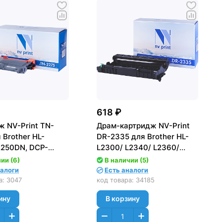
618 ₽
ж NV-Print TN-
Драм-картридж NV-Print
 Brother HL-
DR-2335 для Brother HL-
2250DN, DCP-
L2300/ L2340/ L2360/
070, MFC-7360/
L2365, DCP-L2500/ L2520/
ии (6)
В наличии (5)
00стр.)
L2540/ L2560, MFC-L2700
налоги
Есть аналоги
(12000стр.)
а:
3047
код товара:
34185
ину
В корзину