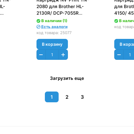
HL-
2080 для Brother HL-
для Brot
2130R/ DCP-7055R
4150/ 4
(700стр.)
9270, M
В наличии (1)
В налич
9970 (15
Есть аналоги
код товар
(Cyan)
код товара:
25077
В корзину
В корз
Загрузить еще
1
2
3