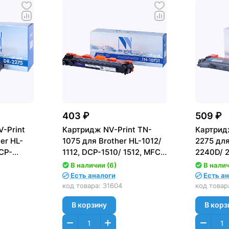
403 ₽
509 ₽
-Print
Картридж NV-Print TN-
Картрид
er HL-
1075 для Brother HL-1012/
2275 для
CP-
1112, DCP-1510/ 1512, MFC-
2240D/ 
7360/
1810/ 1815 (1000стр.)
7060/ 7
В наличии (6)
В налич
7860 (26
Есть аналоги
Есть а
код товара:
31604
код товар
В корзину
В корз