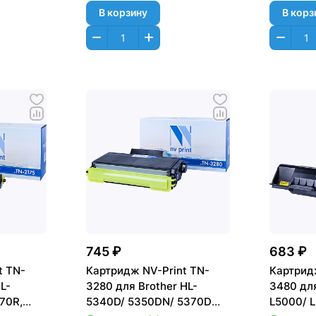
В корзину
В корз
745 ₽
683 ₽
t TN-
Картридж NV-Print TN-
Картрид
L-
3280 для Brother HL-
3480 для
70R,
5340D/ 5350DN/ 5370DW/
L5000/ L