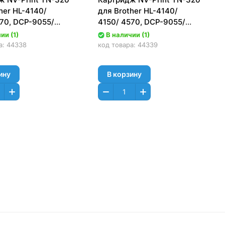
her HL-4140/
для Brother HL-4140/
570, DCP-9055/
4150/ 4570, DCP-9055/
FC-9460/ 9465/
9270, MFC-9460/ 9465/
ии (1)
В наличии (1)
00стр.) Голубой
9970 (1500стр.)
а:
44338
код товара:
44339
Пурпурный (Magenta)
ину
В корзину