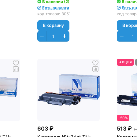
R, MFC-
5380DN (8000стр.)
L5200/ 
В наличии (2)
В налич
L6400, 
Есть аналоги
Есть а
MFC-L57
код товара:
3051
код товар
L6900 (
В корзину
В корз
АКЦИЯ
-50%
603 ₽
513 ₽
1
t TN-
Картридж NV-Print TN-
Картрид