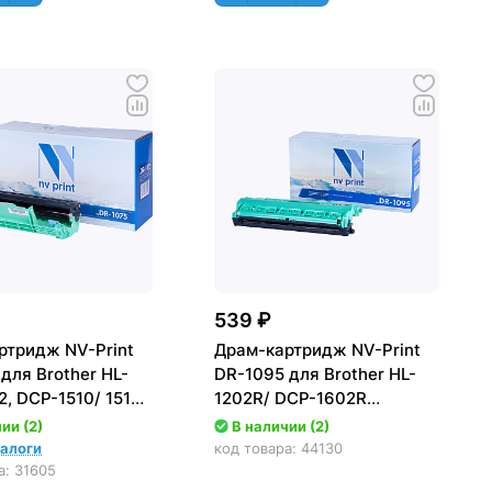
539 ₽
ртридж NV-Print
Драм-картридж NV-Print
для Brother HL-
DR-1095 для Brother HL-
12, DCP-1510/ 1512,
1202R/ DCP-1602R
0/ 1815
(10000стр.)
ии (2)
В наличии (2)
р.)
налоги
код товара:
44130
а:
31605