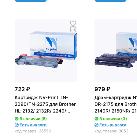
722 ₽
979 ₽
Картридж NV-Print TN-
Драм-картридж NV
2090/TN-2275 для Brother
DR-2175 для Broth
HL-2132/ 2132R/ 2240/
2140R/ 2150NR/ 21
2250, DCP-7057R/ 7060
DCP-7030R/ 7045
В наличии (5)
В наличии (3)
(2500стр.)
7320 (12000стр.)
Есть аналоги
Есть аналоги
код товара:
36556
код товара:
3053