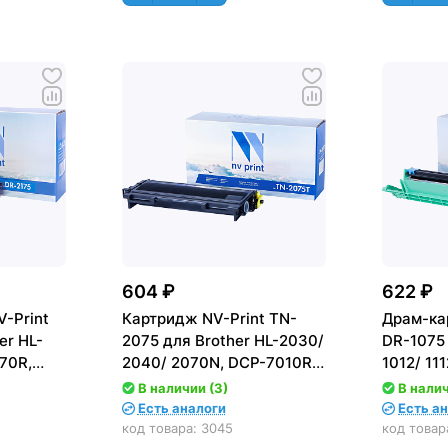
604 ₽
622 ₽
-Print
Картридж NV-Print TN-
Драм-ка
er HL-
2075 для Brother HL-2030/
DR-1075 
70R,
2040/ 2070N, DCP-7010R/
1012/ 11
R, MFC-
7025R, MFC-7225/ 7420
MFC-181
В наличии (3)
В налич
(2500стр.)
(10000ст
Есть аналоги
Есть а
код товара:
3045
код товар