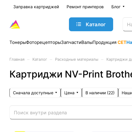
Заправка картриджей
Ремонт принтеров
Блог
Каталог
Тонеры
Фоторецепторы
Запчасти
Валы
Продукция
CET
Н
–
–
–
Главная
Каталог
Расходные материалы
Картриджи д
Картриджи NV-Print Broth
Сначала доступные
Цена
Наши
В наличии (
22
)