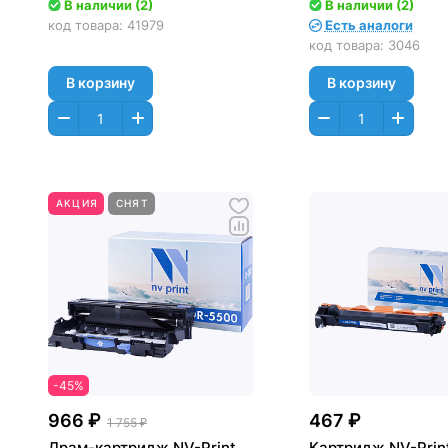
6250/ L6300/ L6400, DCP-
DCP-7030R/ 7045
В наличии (2)
В наличии (2)
L5500/ L6600, MFC-L5700/
7320 (2600стр.)
код товара:
41979
Есть аналоги
L5750/ L6800 (30000стр.)
код товара:
3046
NV-DR3400
В корзину
В корзину
АКЦИЯ
СНЯТ
-45%
966 ₽
467 ₽
1 755 ₽
Драм-картридж NV-Print
Картридж NV-Prin