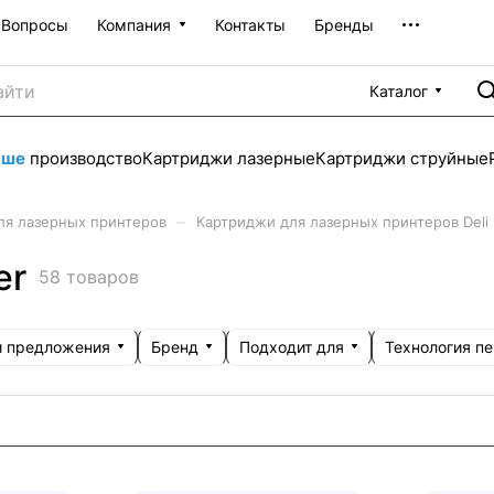
Вопросы
Компания
Контакты
Бренды
Каталог
аше
производство
Картриджи лазерные
Картриджи струйные
–
ля лазерных принтеров
Картриджи для лазерных принтеров Deli
er
58 товаров
 предложения
Бренд
Подходит для
Технология пе