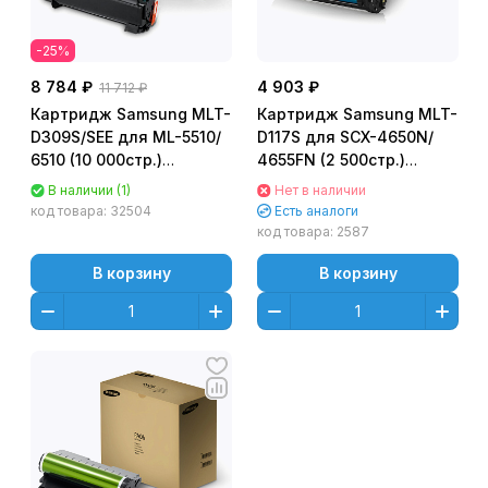
-25%
8 784 ₽
4 903 ₽
11 712 ₽
Картридж Samsung MLT-
Картридж Samsung MLT-
D309S/SEE для ML-5510/
D117S для SCX-4650N/
6510 (10 000стр.)
4655FN (2 500стр.)
Оригинальный
Оригинальный
В наличии (1)
Нет в наличии
код товара:
32504
Есть аналоги
код товара:
2587
В корзину
В корзину