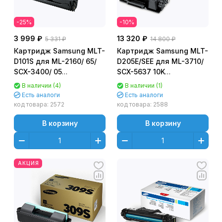
-25%
-10%
3 999 ₽
13 320 ₽
5 331 ₽
14 800 ₽
Картридж Samsung MLT-
Картридж Samsung MLT-
D101S для ML-2160/ 65/
D205E/SEE для ML-3710/
SCX-3400/ 05
SCX-5637 10K
Оригинальный
Оригинальный (Не
В наличии (4)
В наличии (1)
подходит для
Есть аналоги
Есть аналоги
4833/3310)
код товара:
2572
код товара:
2588
В корзину
В корзину
АКЦИЯ