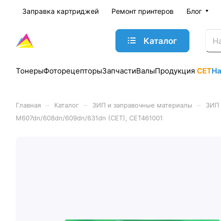
Заправка картриджей
Ремонт принтеров
Блог
Каталог
Тонеры
Фоторецепторы
Запчасти
Валы
Продукция
CET
Н
–
–
–
Главная
Каталог
ЗИП и заправочные материалы
ЗИП 
M607dn/608dn/609dn/631dn (CET), CET461001