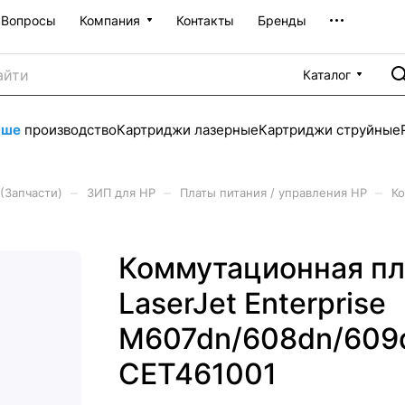
Вопросы
Компания
Контакты
Бренды
Каталог
аше
производство
Картриджи лазерные
Картриджи струйные
–
–
–
(Запчасти)
ЗИП для HP
Платы питания / управления HP
Ко
Коммутационная пл
LaserJet Enterprise
M607dn/608dn/609d
CET461001