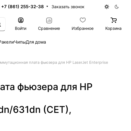
+7 (861) 255-32-38
Заказать звонок
Войти
Сравнение
Избранное
Корзина
Ракели
Чипы
Для дома
ммутационная плата фьюзера для HP LaserJet Enterprise
ата фьюзера для HP
n/631dn (CET),