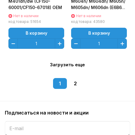
M401dn/dw (CF150-
M604n/ M604dn/ M605n/
60001/CF150-67018) OEM
M605dn/ M606dn (E6B69-
60001/ E6B69-60003)
Нет в наличии
Нет в наличии
код товара:
51654
код товара:
43580
В корзину
В корзину
Загрузить еще
1
2
Подписаться
на новости и акции