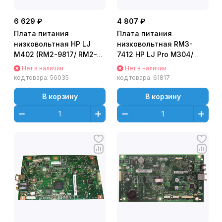
6 629 ₽
4 807 ₽
Плата питания
Плата питания
низковольтная HP LJ
низковольтная RM3-
M402 (RM2-9817/ RM2-
7412 HP LJ Pro M304/
8517) OEM
M305/ M402/ M403/
Нет в наличии
Нет в наличии
M404/ M405
код товара:
56035
код товара:
61817
В корзину
В корзину