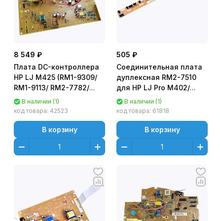
8 549 ₽
505 ₽
Плата DC-контроллера
Соединительная плата
HP LJ M425 (RM1-9309/
дуплексная RM2-7510
RM1-9113/ RM2-7782/
для HP LJ Pro M402/
RM2-7791)
M403/ M404/ M426/
В наличии (1)
В наличии (1)
M427/ Canon
код товара:
42523
код товара:
61818
imageCLASS LBP214dw/
LBP223dw
В корзину
В корзину