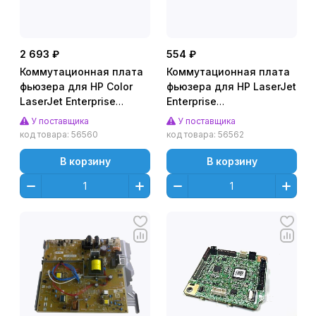
2 693 ₽
554 ₽
Коммутационная плата
Коммутационная плата
фьюзера для HP Color
фьюзера для HP LaserJet
LaserJet Enterprise
Enterprise
M552/553 (CET),
M607dn/608dn/609dn/631dn
У поставщика
У поставщика
CET461009
(CET), CET461001
код товара:
56560
код товара:
56562
В корзину
В корзину