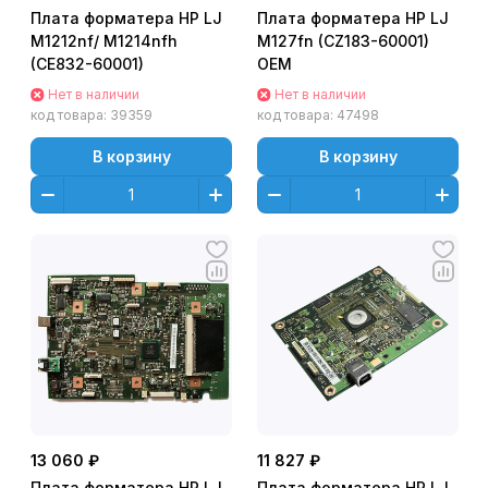
Плата форматера HP LJ
Плата форматера HP LJ
M1212nf/ M1214nfh
M127fn (CZ183-60001)
(CE832-60001)
OEM
Нет в наличии
Нет в наличии
код товара:
39359
код товара:
47498
В корзину
В корзину
13 060 ₽
11 827 ₽
Плата форматера HP LJ
Плата форматера HP LJ