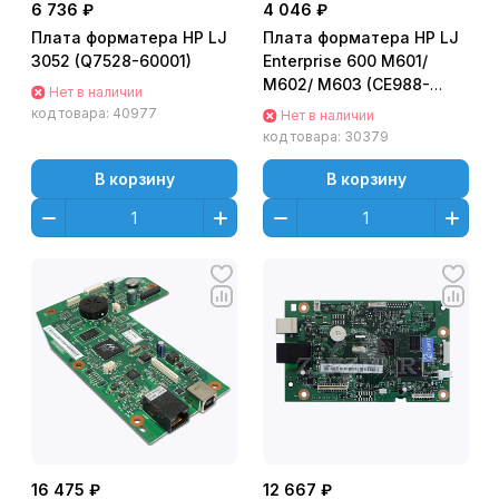
6 736 ₽
4 046 ₽
Плата форматера HP LJ
Плата форматера HP LJ
3052 (Q7528-60001)
Enterprise 600 M601/
M602/ M603 (CE988-
Нет в наличии
67912/ CE988-67906/
код товара:
40977
Нет в наличии
CF036-60001/CF036-
код товара:
30379
60101)
В корзину
В корзину
16 475 ₽
12 667 ₽