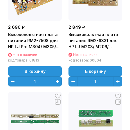
2 696 ₽
2 849 ₽
Высоковольтная плата
Высоковольтная плата
питания RM2-7508 для
питания RM2-8331 для
HP LJ Pro M304/ M305/
HP LJ M203/ M206/
M329/ M402/ M404/
M227/ M230 (RM2-9251 /
Нет в наличии
Нет в наличии
M426/ M429
RM2-8334)
код товара:
61813
код товара:
60004
В корзину
В корзину