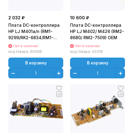
2 032 ₽
10 600 ₽
Плата DC-контроллера
Плата DC-контроллера
HP LJ M401a/n (RM1-
HP LJ M402/ M426 (RM2-
9299/RK2-6834/RM1-
8680/ RM2-7509) OEM
9038/RM2-7762) OEM
Нет в наличии
Нет в наличии
код товара:
60098
код товара:
43318
В корзину
В корзину