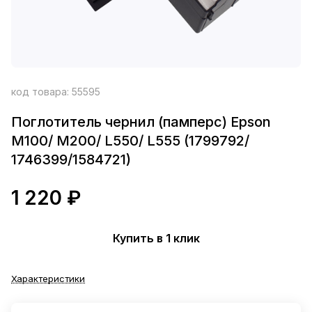
код товара:
55595
Поглотитель чернил (памперс) Epson
M100/ M200/ L550/ L555 (1799792/
1746399/1584721)
1 220 ₽
Купить в 1 клик
Характеристики