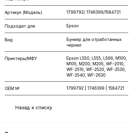
1799792/ 1746399/1584721
Артикул (Модель)
Epson
Подходит для
Бункер для отработанных
Вид
чернил
Epson L550, L555, L566, M100,
Принтеры/МФУ
M105, M200, M205, WF-2010,
WF-2510, WF-2520, WF-2530,
WF-2540, WF-2630
1799792 | 1746399 | 1584721
OEM №
Назад к списку