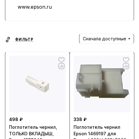
www.epson.ru
часы (под торговыми марками Seiko и
Orient), промышленное оборудование и
электронные компоненты.
Сначала доступные
ФИЛЬТР
498 ₽
338 ₽
Поглотитель чернил,
Поглотитель чернил
ТОЛЬКО ВКЛАДЫШ,
Epson 1469197 для