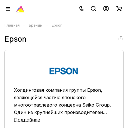
–
–
Главная
Бренды
Epson
Epson
Холдинговая компания группы Epson,
являющейся частью японского
многоотраслевого концерна Seiko Group.
Один из крупнейших производителей
принтеров и чернильных картриджей к
Подробнее
ним, также выпускает видеопроекторы,