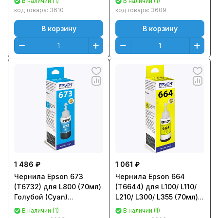
В наличии (1)
В наличии (1)
C13T67344A
C13T67334A
код товара:
3610
код товара:
3609
В корзину
В корзину
1 486 ₽
1 061 ₽
Чернила Epson 673
Чернила Epson 664
(T6732) для L800 (70мл)
(T6644) для L100/ L110/
Голубой (Cyan)
L210/ L300/ L355 (70мл)
Оригинальный
Желтый (Yellow)
В наличии (1)
В наличии (1)
C13T67324A
Оригинальный