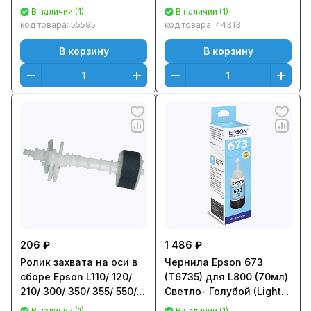
(1799792/
Оригинальный
В наличии (1)
В наличии (1)
1746399/1584721)
C13T03V24A
код товара:
55595
код товара:
44313
В корзину
В корзину
206 ₽
1 486 ₽
Ролик захвата на оси в
Чернила Epson 673
сборе Epson L110/ 120/
(T6735) для L800 (70мл)
210/ 300/ 350/ 355/ 550/
Светло- Голубой (Light
555/ M100/ 105
Cyan) Оригинальный
В наличии (1)
В наличии (1)