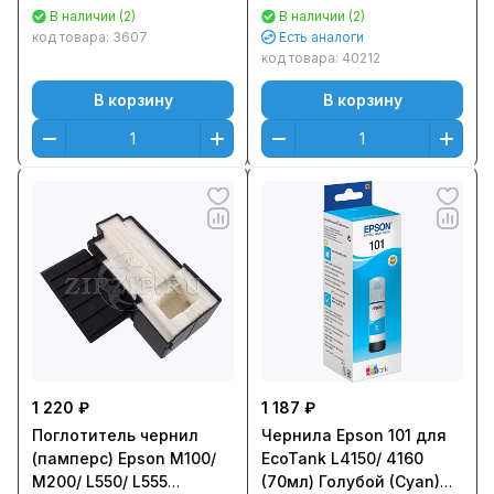
Оригинальный
103/ 202/ 203/ 205/ 207/
В наличии (2)
В наличии (2)
C13T67314A
212/ 215/ 225
код товара:
3607
Есть аналоги
(1575162/1569311)
код товара:
40212
В корзину
В корзину
1 220 ₽
1 187 ₽
Поглотитель чернил
Чернила Epson 101 для
(памперс) Epson M100/
EcoTank L4150/ 4160
M200/ L550/ L555
(70мл) Голубой (Cyan)