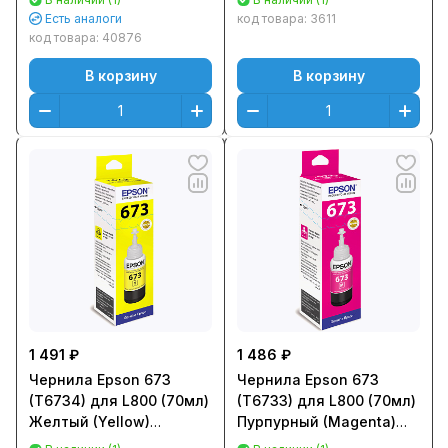
(1573559/1569314)
C13T67354A
Есть аналоги
код товара:
3611
код товара:
40876
В корзину
В корзину
1 491 ₽
1 486 ₽
Чернила Epson 673
Чернила Epson 673
(T6734) для L800 (70мл)
(T6733) для L800 (70мл)
Желтый (Yellow)
Пурпурный (Magenta)
Оригинальный
Оригинальный