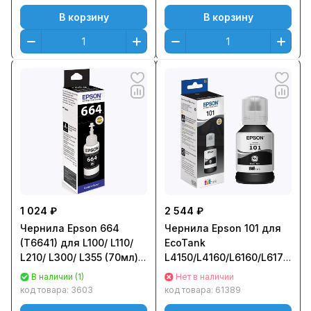
C13T66434A
C13T66424A
В корзину
В корзину
1 024 ₽
2 544 ₽
Чернила Epson 664
Чернила Epson 101 для
(T6641) для L100/ L110/
EcoTank
L210/ L300/ L355 (70мл)
L4150/L4160/L6160/L6170/L61
Черный (Black)
(127мл) оригинал
В наличии (1)
Нет в наличии
Оригинальный
C13T03V14A
код товара:
3603
код товара:
61389
C13T66414A