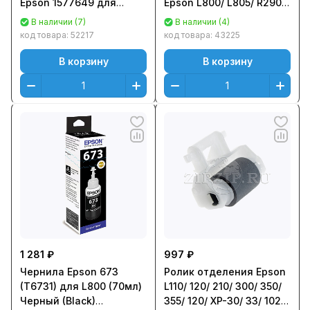
Epson 1577649 для
Epson L800/ L805/ R290/
Epson L110 / L120 / L210 /
R295/ T50/ T59/ P50
В наличии (7)
В наличии (4)
L300 / L350 / L355 / L132 /
(памперс, абсорбер)
код товара:
52217
код товара:
43225
L130/ L220 (памперс,
абсорбер) [1627961]
В корзину
В корзину
1 281 ₽
997 ₽
Чернила Epson 673
Ролик отделения Epson
(T6731) для L800 (70мл)
L110/ 120/ 210/ 300/ 350/
Черный (Black)
355/ 120/ XP-30/ 33/ 102/