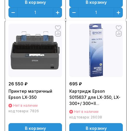
В корзину
В корзину
26 550 ₽
695 ₽
Принтер матричный
Картридж Epson
Epson LX-350
S015637 для LX-350, LX-
300+/ 300+II
Нет в наличии
Оригинальный
код товара:
7826
Нет в наличии
код товара:
26038
В корзину
В корзину