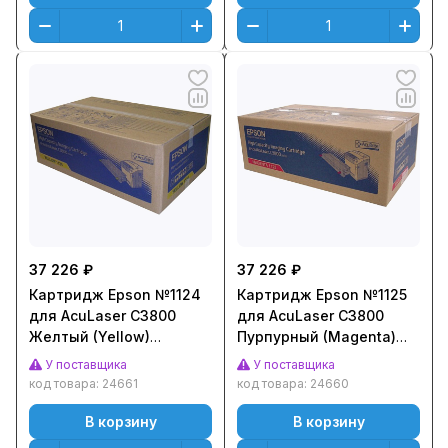
37 226 ₽
37 226 ₽
Картридж Epson №1124
Картридж Epson №1125
для AcuLaser C3800
для AcuLaser C3800
Желтый (Yellow)
Пурпурный (Magenta)
Оригинальный
Оригинальный
У поставщика
У поставщика
код товара:
24661
код товара:
24660
В корзину
В корзину