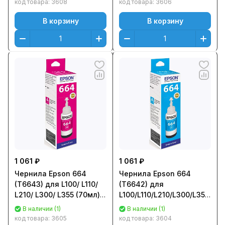
код товара:
3608
код товара:
3606
C13T66444A
В корзину
В корзину
1 061 ₽
1 061 ₽
Чернила Epson 664
Чернила Epson 664
(T6643) для L100/ L110/
(T6642) для
L210/ L300/ L355 (70мл)
L100/L110/L210/L300/L355
Пурпурный (Magenta)
(70мл) Голубой (Cyan)
В наличии (1)
В наличии (1)
Оригинальный
Оригинальный
код товара:
3605
код товара:
3604