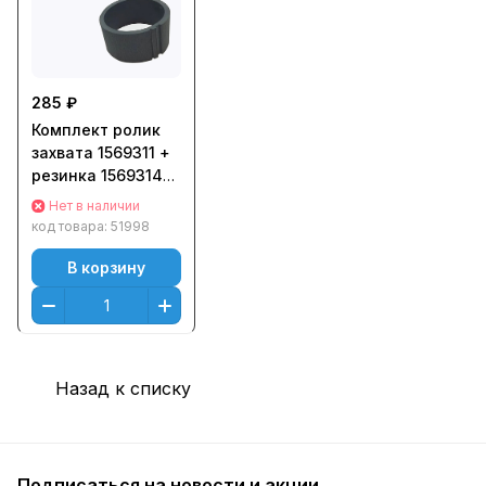
285 ₽
Комплект ролик
захвата 1569311 +
резинка 1569314
Epson L110
Нет в наличии
совместимые
код товара:
51998
В корзину
Назад к списку
Подписаться
на новости и акции