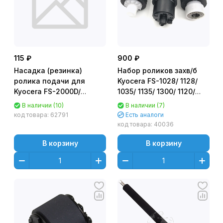
115 ₽
900 ₽
Насадка (резинка)
Набор роликов захв/б
ролика подачи для
Kyocera FS-1028/ 1128/
Kyocera FS-2000D/
1035/ 1135/ 1300/ 1120/
3900DN/ 4000DN
1130/ 2000D/ M2035/ 2535
В наличии (10)
В наличии (7)
(2F906230+2F906240)
CET8090
код товара:
62791
Есть аналоги
Hi-Black
2F906230+2F906240+
код товара:
40036
(2BR06520/
В корзину
В корзину
6521,2F909170)