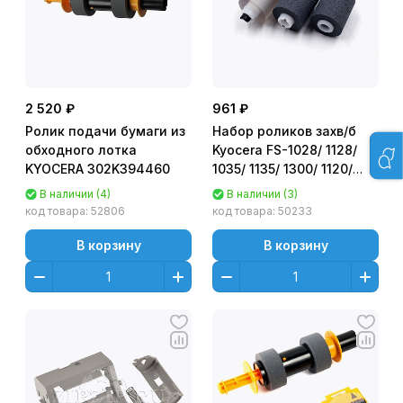
2 520 ₽
961 ₽
Ролик подачи бумаги из
Набор роликов захв/б
обходного лотка
Kyocera FS-1028/ 1128/
KYOCERA 302K394460
1035/ 1135/ 1300/ 1120/
1130/ 2000D/ 4000 P/
В наличии (4)
В наличии (3)
M2035/ 2535
код товара:
52806
код товара:
50233
2F906230/2F906240/2BR065
БУЛАТ m-Line
В корзину
В корзину