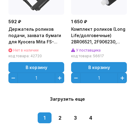
592 ₽
1 650 ₽
Держатель роликов
Комплект роликов (Long
подачи, захвата бумаги
Life/долговечные)
для Kyocera Mita FS-
2BR06521, 2F906230,
1028MFP/ 1030MFP/
2F906240 для KYOCERA
Нет в наличии
У поставщика
1035MFP/ 1130MFP/
FS-
код товара:
42720
код товара:
56617
1135MFP/ M2030DN/PN/
1028/1128MFP/1030MFP
M2030DN/ M2530DN
(CET), CET511027
В корзину
В корзину
[302HS06020]
Загрузить еще
1
2
3
4