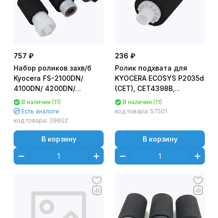
757 ₽
236 ₽
Набор роликов захв/б
Ролик подхвата для
Kyocera FS-2100DN/
KYOCERA ECOSYS P2035d
4100DN/ 4200DN/
(CET), CET4398B,
6025MFP/ 6030MFP,
CET4398BR
В наличии (11)
В наличии (11)
TASKalfa 255/ 305
Есть аналоги
код товара:
57501
(302F906230/2F909171/2HN06080)
код товара:
39602
CET7806
В корзину
В корзину