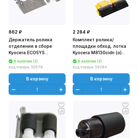
862 ₽
2 284 ₽
Держатель ролика
Комплект ролика/
отделения в сборе
площадки обход. лотка
Kyocera ECOSYS
Kyocera M8130cidn (o)
M3040dn, M3040idn,
302P194310 /
В наличии (2)
В наличии (2)
M3540idn, M3550idn; FS-
(2K394460+2P194090)
код товара:
55678
код товара:
59284
2100DN, 4100DN,
(тех.уп)
4200DN, 4300DN
В корзину
В корзину
[302LV94480 |
2LV94480] (o)