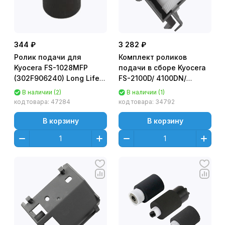
344 ₽
3 282 ₽
Ролик подачи для
Комплект роликов
Kyocera FS-1028MFP
подачи в сборе Kyocera
(302F906240) Long Life/
FS-2100D/ 4100DN/
долговечный, CET341022
4200DN/ 4300DN (O)
В наличии (2)
В наличии (1)
302LV94270
код товара:
47284
код товара:
34792
В корзину
В корзину