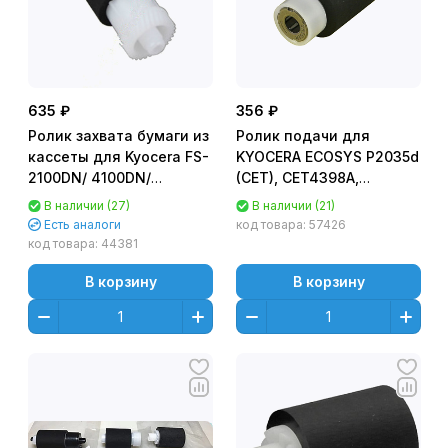
635 ₽
356 ₽
Ролик захвата бумаги из
Ролик подачи для
кассеты для Kyocera FS-
KYOCERA ECOSYS P2035d
2100DN/ 4100DN/
(CET), CET4398A,
4200DN/ 6025MFP/
CET4398AR
В наличии (27)
В наличии (21)
6030MFP, TASKalfa 255/
Есть аналоги
код товара:
57426
305 (302HN06080) OEM
код товара:
44381
В корзину
В корзину