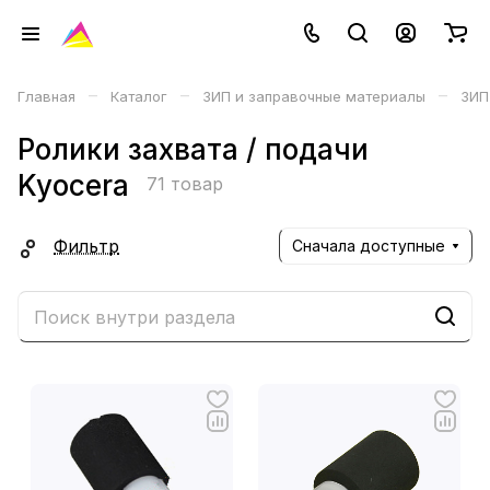
–
–
–
Главная
Каталог
ЗИП и заправочные материалы
ЗИП
Ролики захвата / подачи
Kyocera
71 товар
Фильтр
Сначала доступные