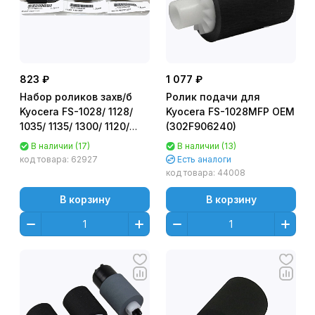
823 ₽
1 077 ₽
Набор роликов захв/б
Ролик подачи для
Kyocera FS-1028/ 1128/
Kyocera FS-1028MFP OEM
1035/ 1135/ 1300/ 1120/
(302F906240)
1130/ 2000D/ 4000 P/
В наличии (17)
В наличии (13)
M2035/ 2535 2F906230 +
код товара:
62927
Есть аналоги
2F906240 + 302F909171 /
код товара:
44008
2BR06520 NV
В корзину
В корзину