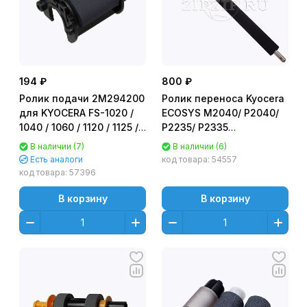
194 ₽
800 ₽
Ролик подачи 2M294200
Ролик переноса Kyocera
для KYOCERA FS-1020 /
ECOSYS M2040/ P2040/
1040 / 1060 / 1120 / 1125 /
P2235/ P2335
1060DN (CET), CET4006,
(302LZ94070) OEM (тех.
В наличии (7)
В наличии (6)
CET4006R
упаковка)
Есть аналоги
код товара:
54557
код товара:
57396
В корзину
В корзину