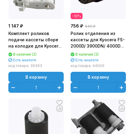
-10%
1 147 ₽
756 ₽
840 ₽
Комплект роликов
Ролик отделения из
подачи кассеты сборе
кассеты для Kyocera FS-
на колодке для Kyocera
2000D/ 3900DN/ 4000DN/
FS-2000D/ FS-2020D/
2020D (302BR06520/
В наличии (2)
В наличии (2)
2F894040/ 302F894042
302F909171/ 302F909170)
Есть аналоги
Есть аналоги
(2F906230+2F906240)
OEM
код товара:
39393
код товара:
44009
CET4398
В корзину
В корзину