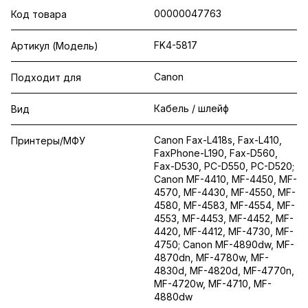
00000047763
Код товара
FK4-5817
Артикул (Модель)
Canon
Подходит для
Кабель / шлейф
Вид
Canon Fax-L418s, Fax-L410,
Принтеры/МФУ
FaxPhone-L190, Fax-D560,
Fax-D530, PC-D550, PC-D520;
Canon MF-4410, MF-4450, MF-
4570, MF-4430, MF-4550, MF-
4580, MF-4583, MF-4554, MF-
4553, MF-4453, MF-4452, MF-
4420, MF-4412, MF-4730, MF-
4750; Canon MF-4890dw, MF-
4870dn, MF-4780w, MF-
4830d, MF-4820d, MF-4770n,
MF-4720w, MF-4710, MF-
4880dw