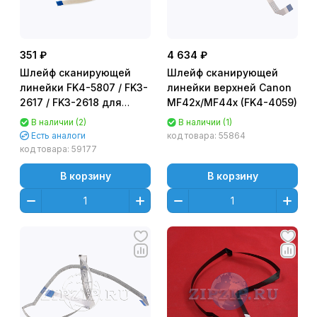
351 ₽
4 634 ₽
Шлейф сканирующей
Шлейф сканирующей
линейки FK4-5807 / FK3-
линейки верхней Canon
2617 / FK3-2618 для
MF42x/MF44x (FK4-4059)
CANON MF3010 (CET),
В наличии (2)
В наличии (1)
DGP0611
Есть аналоги
код товара:
55864
код товара:
59177
В корзину
В корзину