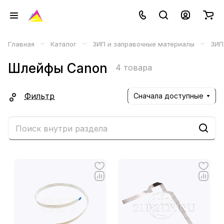
–
–
–
Главная
Каталог
ЗИП и заправочные материалы
ЗИП
Шлейфы Canon
4 товара
Фильтр
Сначала доступные