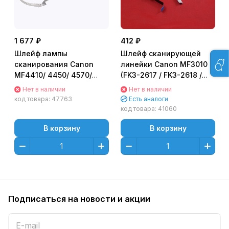
1 677 ₽
412 ₽
Шлейф лампы
Шлейф сканирующей
сканирования Canon
линейки Canon MF3010
MF4410/ 4450/ 4570/
(FK3-2617 / FK3-2618 /
4430/ 4550/ 4580/ 4730/
FK4-5807 )
Нет в наличии
Нет в наличии
4750/ 4890/ 4870/ 4780
код товара:
47763
Есть аналоги
(FK3-1160/ FK4-5817)
код товара:
41060
В корзину
В корзину
Подписаться
на новости и акции