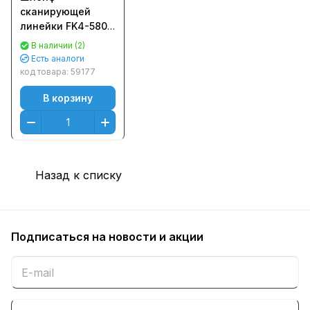
сканирующей
линейки FK4-5807
/ FK3-2617 / FK3-
В наличии (2)
2618 для CANON
Есть аналоги
MF3010 (CET),
код товара:
59177
DGP0611
В корзину
Назад к списку
Подписаться
на новости и акции