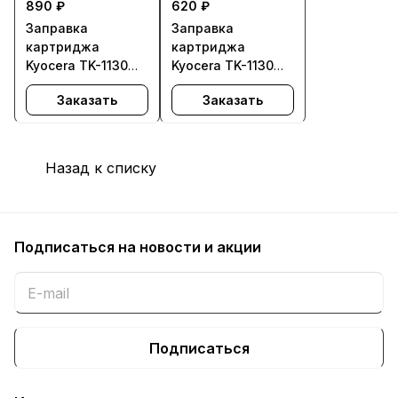
890 ₽
620 ₽
Заправка
Заправка
картриджа
картриджа
Kyocera TK-1130
Kyocera TK-1130
для FS-1030MFP,
для FS-1030MFP,
Заказать
Заказать
FS-1030MFP/DP,
FS-1030MFP/DP,
FS-1130MFP,
FS-1130MFP,
ECOSYS M2030dn
ECOSYS M2030dn
PN, M2030dn -
PN, M2030dn -
Назад к списку
увеличенная
стандартная
заправка
заправка
(7200стр.)
(3000стр.)
Подписаться
на новости и акции
Подписаться