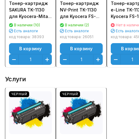
Тонер-картридж
Тонер-картридж
Тонер-карт
SAKURA TK-1130
NV-Print TK-1130
e-Line TK-1
для Kyocera-Mita
для Kyocera FS-
Kyocera FS-
FS-1030/ 1130MFP
1030/ 1130MFP
1130 (3000стр
В наличии (10)
В наличии (2)
Нет в налич
(3 000стр.)
(3000стр.)
чипом
Есть аналоги
Есть аналоги
Есть аналог
Черный (Black)
код товара:
38393
код товара:
26051
код товара:
45
В корзину
В корзину
В корзи
Услуги
ЧЕРНЫЙ
ЧЕРНЫЙ