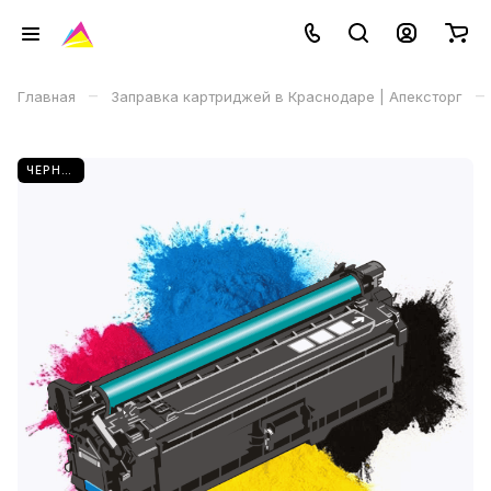
–
–
Главная
Заправка картриджей в Краснодаре | Апексторг
ЧЕРНЫЙ