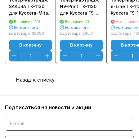
SAKURA TK-1130
NV-Print TK-1130
e-Line TK-1
для Kyocera-Mita
для Kyocera FS-
Kyocera FS-
FS-1030/ 1130MFP
1030/ 1130MFP
1130 (3000стр
В наличии (10)
В наличии (2)
Нет в налич
(3 000стр.)
(3000стр.)
чипом
Есть аналоги
Есть аналоги
Есть аналог
Черный (Black)
код товара:
38393
код товара:
26051
код товара:
45
В корзину
В корзину
В корзи
Назад к списку
Подписаться
на новости и акции